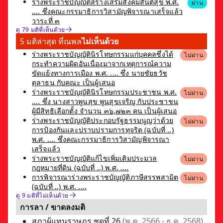
ร่างพระราชบัญญัติสร้างเสริมสังคมสันติสุข พ.ศ.
ผ่าน
.... ซึ่งคณะกรรมาธิการวิสามัญพิจารณาเสร็จแล้ว
วาระที่ ๓
ดู 79 มติที่เห็นด้วย
5 มติล่าสุด ที่ณพล
ไม่เห็นด้วย
ร่างพระราชบัญญัตินิรโทษกรรมแก่บุคคลซึ่งได้
ไม่ผ่าน
กระทำความผิดอันเนื่องมาจากเหตุการณ์ความ
ขัดแย้งทางการเมือง พ.ศ. .... ซึ่ง นายชัยธวัช
ตุลาธน กับคณะ เป็นผู้เสนอ
ร่างพระราชบัญญัตินิรโทษกรรมประชาชน พ.ศ.
ไม่ผ่าน
.... ซึ่ง นางสาวพูนสุข พูนสุขเจริญ กับประชาชน
ผู้มีสิทธิเลือกตั้ง จำนวน ๓๖,๗๒๓ คน เป็นผู้เสนอ
ร่างพระราชบัญญัติประกอบรัฐธรรมนูญว่าด้วย
ไม่ผ่าน
การป้องกันและปราบปรามการทุจริต (ฉบับที่ ..)
พ.ศ. .... ซึ่งคณะกรรมาธิการวิสามัญพิจารณา
เสร็จแล้ว
ร่างพระราชบัญญัติแก้ไขเพิ่มเติมประมวล
ไม่ผ่าน
กฎหมายที่ดิน (ฉบับที่ ..) พ.ศ. ....
การพิจารณาร่างพระราชบัญญัติภาษีสรรพสามิต
ไม่ผ่าน
(ฉบับที่ ..) พ.ศ. ....
ดู 9 มติที่ไม่เห็นด้วย
การลา / ขาดลงมติ
สภาผู้แทนราษฎร ชุดที่ 26
(พ.ค. 2566 - ธ.ค. 2568)