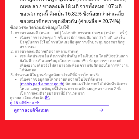
ณพล ลา / ขาดลงมติ 18 มติ จากทั้งหมด 107 มติ
ของสภาชุดนี้ คิดเป็น 16.82% ซึ่งน้อยกว่าค่าเฉลี่ย
ของสมาชิกสภาชุดเดียวกัน (ค่าเฉลี่ย = 20.74%)
ข้อควรระวังก่อนนำข้อมูลไปใช้
การขาดลงมติ (หน่วย = มติ) ไม่เท่ากับการขาดประชุม (หน่วย = ครั้ง)
เนื่องจากการประชุม 1 ครั้งอาจมีการลงมติมากกว่า 1 มติ และใน
ปัจจุบันสภายังไม่มีการเปิดเผยข้อมูลการเข้าประชุมของสมาชิกสู่
สาธารณะ
การขาดลงมติอาจเกิดจากหลายสาเหตุ
เช่น ติดประชุมอื่น ติดภารกิจสำคัญ หรือเจ็บป่วย โดยที่ปัจจุบันสภา
ยังไม่มีการเปิดเผยข้อมูลใบลาของสมาชิก ข้อมูลการขาดลงมติ
เพียงอย่างเดียวจึงไม่สามารถสะท้อนความรับผิดชอบในการทำงาน
ได้ทั้งหมด
จำนวนมติในฐานข้อมูลน้อยกว่ามติที่มีการโหวตจริง
เนื่องจากข้อมูลผลโหวตรายคนจากเว็บไซต์ต้นทาง
(
msbis.parliament.go.th
) มักเผยแพร่ไม่ครบหรือไม่ทันทีหลังการ
โหวต และฐานข้อมูลนี้ไม่รวมการลงมติร่างกฎหมายวาระ 2 ซึ่ง
เป็นการลงมติรายมาตราที่มีจำนวนมาก
ดูรายละเอียดเพิ่มเติม
ที่นี่
ดู 18 มติที่ขาด
ดูการลงมติทั้งหมด