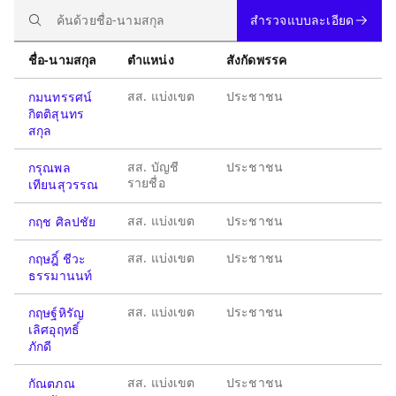
สำรวจแบบละเอียด
ชื่อ-นามสกุล
ตำแหน่ง
สังกัดพรรค
สส. แบ่งเขต
ประชาชน
กมนทรรศน์
กิตติสุนทร
สกุล
สส. บัญชี
ประชาชน
กรุณพล
รายชื่อ
เทียนสุวรรณ
สส. แบ่งเขต
ประชาชน
กฤช ศิลปชัย
สส. แบ่งเขต
ประชาชน
กฤษฎิ์ ชีวะ
ธรรมานนท์
สส. แบ่งเขต
ประชาชน
กฤษฐ์หิรัญ
เลิศอุฤทธิ์
ภักดี
สส. แบ่งเขต
ประชาชน
กัณตภณ