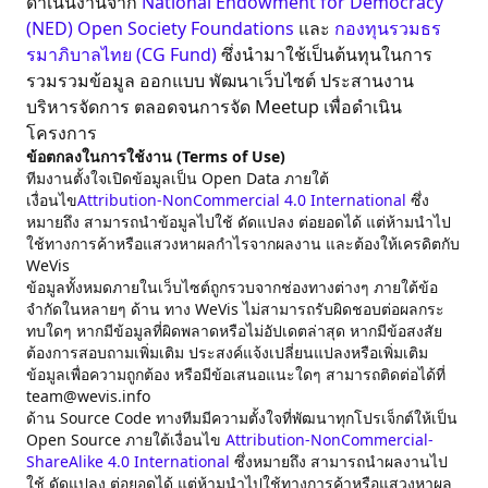
ดำเนินงานจาก
National Endowment for Democracy
(NED)
Open Society Foundations
และ
กองทุนรวมธร
รมาภิบาลไทย (CG Fund)
ซึ่งนำมาใช้เป็นต้นทุนในการ
รวมรวมข้อมูล ออกแบบ พัฒนาเว็บไซต์ ประสานงาน
บริหารจัดการ ตลอดจนการจัด Meetup เพื่อดำเนิน
โครงการ
ข้อตกลงในการใช้งาน (Terms of Use)
ทีมงานตั้งใจเปิดข้อมูลเป็น Open Data ภายใต้
เงื่อนไข
Attribution-NonCommercial 4.0 International
ซึ่ง
หมายถึง สามารถนำข้อมูลไปใช้ ดัดแปลง ต่อยอดได้ แต่ห้ามนำไป
ใช้ทางการค้าหรือแสวงหาผลกำไรจากผลงาน และต้องให้เครดิตกับ
WeVis
ข้อมูลทั้งหมดภายในเว็บไซต์ถูกรวบจากช่องทางต่างๆ ภายใต้ข้อ
จำกัดในหลายๆ ด้าน ทาง WeVis ไม่สามารถรับผิดชอบต่อผลกระ
ทบใดๆ หากมีข้อมูลที่ผิดพลาดหรือไม่อัปเดตล่าสุด หากมีข้อสงสัย
ต้องการสอบถามเพิ่มเติม ประสงค์แจ้งเปลี่ยนแปลงหรือเพิ่มเติม
ข้อมูลเพื่อความถูกต้อง หรือมีข้อเสนอแนะใดๆ สามารถติดต่อได้ที่
team@wevis.info
ด้าน Source Code ทางทีมมีความตั้งใจที่พัฒนาทุกโปรเจ็กต์ให้เป็น
Open Source ภายใต้เงื่อนไข
Attribution-NonCommercial-
ShareAlike 4.0 International
ซึ่งหมายถึง สามารถนำผลงานไป
ใช้ ดัดแปลง ต่อยอดได้ แต่ห้ามนำไปใช้ทางการค้าหรือแสวงหาผล