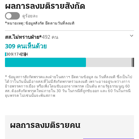
ผลการลงมติรายสังกัด
ดูร้อยละ
*หมายเหตุ: ข้อมูลสังกัด ยึดตามวันที่ลงมติ
รายละเอียด
สส.ไม่ทราบฝ่าย
*
492 คน
309 คน
เห็นด้วย
เห็นด้วย 309 คน
ลา / ขาดลงมติ 174 คน
ไม่ลงคะแนนเสี
งดออกเสียง
309
174
5
4
* ข้อมูลการสังกัดพรรคและฝ่ายในสภาฯ ยึดตามข้อมูล ณ วันที่ลงมติ ซึ่งเป็นไป
ได้ว่าในวันนั้นมีอาจสส.ที่ไม่มีสังกัดพรรคร่วมลงมติ เพราะอาจอยู่ระหว่างการ
ย้ายพรรคการเมือง หรือเพิ่งโดนขับออกจากพรรค เป็นต้น ตามรัฐธรรมนูญ 60
สส. ต้องสังกัดพรรคใหม่ภายใน 30 วัน ในกรณีที่ถูกขับออก และ 60 วันในกรณี
ยุบพรรค ไม่เช่นนั้นจะพ้นสภาพ
ผลการลงมติรายคน