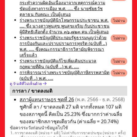
กระทำความผิดอันเนื่องมาจากเหตุการณ์ความ
ขัดแย้งทางการเมือง พ.ศ. .... ซึ่ง นายชัยธวัช
ตุลาธน กับคณะ เป็นผู้เสนอ
ร่างพระราชบัญญัตินิรโทษกรรมประชาชน พ.ศ.
ไม่ผ่าน
.... ซึ่ง นางสาวพูนสุข พูนสุขเจริญ กับประชาชน
ผู้มีสิทธิเลือกตั้ง จำนวน ๓๖,๗๒๓ คน เป็นผู้เสนอ
ร่างพระราชบัญญัติประกอบรัฐธรรมนูญว่าด้วย
ไม่ผ่าน
การป้องกันและปราบปรามการทุจริต (ฉบับที่ ..)
พ.ศ. .... ซึ่งคณะกรรมาธิการวิสามัญพิจารณา
เสร็จแล้ว
ร่างพระราชบัญญัติแก้ไขเพิ่มเติมประมวล
ไม่ผ่าน
กฎหมายที่ดิน (ฉบับที่ ..) พ.ศ. ....
การพิจารณาร่างพระราชบัญญัติภาษีสรรพสามิต
ไม่ผ่าน
(ฉบับที่ ..) พ.ศ. ....
ดู 9 มติที่ไม่เห็นด้วย
การลา / ขาดลงมติ
สภาผู้แทนราษฎร ชุดที่ 26
(พ.ค. 2566 - ธ.ค. 2568)
ชูศักดิ์ ลา / ขาดลงมติ 27 มติ จากทั้งหมด 107 มติ
ของสภาชุดนี้ คิดเป็น 25.23% ซึ่งมากกว่าค่าเฉลี่ย
ของสมาชิกสภาชุดเดียวกัน (ค่าเฉลี่ย = 20.74%)
ข้อควรระวังก่อนนำข้อมูลไปใช้
การขาดลงมติ (หน่วย = มติ) ไม่เท่ากับการขาดประชุม (หน่วย = ครั้ง)