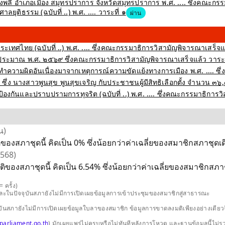
 อำเภอเมือง สมุทรปราการ จังหวัดสมุทรปราการ พ.ศ. .... ซึ่งคณะกรรม
ุติธรรม (ฉบับที่ ..) พ.ศ. .... วาระที่ ๑
ผ่าน
ศไทย (ฉบับที่ ..) พ.ศ. .... ซึ่งคณะกรรมาธิการวิสามัญพิจารณาเสร็จแล
ะมาณ พ.ศ. ๒๕๖๙ ซึ่งคณะกรรมาธิการวิสามัญพิจารณาเสร็จแล้ว วาระท
ำความผิดอันเนื่องมาจากเหตุการณ์ความขัดแย้งทางการเมือง พ.ศ. .... ซึ่
ึ่ง นางสาวพูนสุข พูนสุขเจริญ กับประชาชนผู้มีสิทธิเลือกตั้ง จำนวน ๓๖
งกันและปราบปรามการทุจริต (ฉบับที่ ..) พ.ศ. .... ซึ่งคณะกรรมาธิการว
น)
องสภาชุดนี้ คิดเป็น 0% ซึ่งน้อยกว่าค่าเฉลี่ยของสมาชิกสภาชุดเดี
2568)
ของสภาชุดนี้ คิดเป็น 6.54% ซึ่งน้อยกว่าค่าเฉลี่ยของสมาชิกสภาชุ
 ครั้ง)
และในปัจจุบันสภายังไม่มีการเปิดเผยข้อมูลการเข้าประชุมของสมาชิกสู่สาธารณะ
ปัจจุบันสภายังไม่มีการเปิดเผยข้อมูลใบลาของสมาชิก ข้อมูลการขาดลงมติเพียงอย่างเ
parliament.go.th
) มักเผยแพร่ไม่ครบหรือไม่ทันทีหลังการโหวต และฐานข้อมูลนี้ไม่