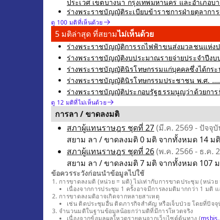
ประเวศ เขตบางนา กรุงเทพมหานคร และอำเภอบางพลี
ร่างพระราชบัญญัติระเบียบข้าราชการฝ่ายตุลาการศาลย
ดู 100 มติที่เห็นด้วย
5 มติล่าสุด ที่สยาม
ไม่เห็นด้วย
ร่างพระราชบัญญัติการรถไฟฟ้าขนส่งมวลชนแห่งประเท
ร่างพระราชบัญญัติงบประมาณรายจ่ายประจำปีงบปร
ร่างพระราชบัญญัตินิรโทษกรรมแก่บุคคลซึ่งได้กระท
ร่างพระราชบัญญัตินิรโทษกรรมประชาชน พ.ศ. .... ซ
ร่างพระราชบัญญัติประกอบรัฐธรรมนูญว่าด้วยการป้อ
ดู 12 มติที่ไม่เห็นด้วย
การลา / ขาดลงมติ
สภาผู้แทนราษฎร ชุดที่ 27
(มี.ค. 2569 - ปัจจุบั
สยาม ลา / ขาดลงมติ 0 มติ จากทั้งหมด 14 มติข
สภาผู้แทนราษฎร ชุดที่ 26
(พ.ค. 2566 - ธ.ค. 
สยาม ลา / ขาดลงมติ 7 มติ จากทั้งหมด 107 มติ
ข้อควรระวังก่อนนำข้อมูลไปใช้
การขาดลงมติ (หน่วย = มติ) ไม่เท่ากับการขาดประชุม (หน่วย =
เนื่องจากการประชุม 1 ครั้งอาจมีการลงมติมากกว่า 1 มติ 
การขาดลงมติอาจเกิดจากหลายสาเหตุ
เช่น ติดประชุมอื่น ติดภารกิจสำคัญ หรือเจ็บป่วย โดยที่
จำนวนมติในฐานข้อมูลน้อยกว่ามติที่มีการโหวตจริง
เนื่องจากข้อมูลผลโหวตรายคนจากเว็บไซต์ต้นทาง (
msbis.