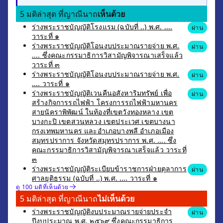
5 มติล่าสุด ที่ญาณีนาถ
เห็นด้วย
ร่างพระราชบัญญัติโรงแรม (ฉบับที่ ..) พ.ศ. ....
ผ่าน
วาระที่ ๑
ร่างพระราชบัญญัติโอนงบประมาณรายจ่าย พ.ศ.
ผ่าน
.... ซึ่งคณะกรรมาธิการวิสามัญพิจารณาเสร็จแล้ว
วาระที่ ๓
ร่างพระราชบัญญัติโอนงบประมาณรายจ่าย พ.ศ.
ผ่าน
.... วาระที่ ๑
ร่างพระราชบัญญัติเวนคืนอสังหาริมทรัพย์ เพื่อ
ผ่าน
สร้างกิจการรถไฟฟ้า โครงการรถไฟฟ้ามหานคร
สายนัคราพิพัฒน์ ในท้องที่เขตวังทองหลาง เขต
บางกะปิ เขตสวนหลวง เขตประเวศ เขตบางนา
กรุงเทพมหานคร และอำเภอบางพลี อำเภอเมือง
สมุทรปราการ จังหวัดสมุทรปราการ พ.ศ. .... ซึ่ง
คณะกรรมาธิการวิสามัญพิจารณาเสร็จแล้ว วาระที่
๓
ร่างพระราชบัญญัติระเบียบข้าราชการฝ่ายตุลาการ
ผ่าน
ศาลยุติธรรม (ฉบับที่ ..) พ.ศ. .... วาระที่ ๑
ดู 100 มติที่เห็นด้วย
5 มติล่าสุด ที่ญาณีนาถ
ไม่เห็นด้วย
ร่างพระราชบัญญัติงบประมาณรายจ่ายประจำ
ผ่าน
ปีงบประมาณ พ.ศ. ๒๕๖๙ ซึ่งคณะกรรมาธิการ