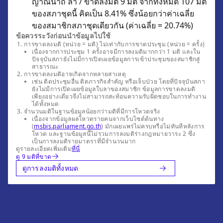
ญาณีนาถ ลา / ขาดลงมติ 9 มติ จากทั้งหมด 107 มติ
ของสภาชุดนี้ คิดเป็น 8.41% ซึ่งน้อยกว่าค่าเฉลี่ย
ของสมาชิกสภาชุดเดียวกัน (ค่าเฉลี่ย = 20.74%)
ข้อควรระวังก่อนนำข้อมูลไปใช้
การขาดลงมติ (หน่วย = มติ) ไม่เท่ากับการขาดประชุม (หน่วย = ครั้ง)
เนื่องจากการประชุม 1 ครั้งอาจมีการลงมติมากกว่า 1 มติ และใน
ปัจจุบันสภายังไม่มีการเปิดเผยข้อมูลการเข้าประชุมของสมาชิกสู่
สาธารณะ
การขาดลงมติอาจเกิดจากหลายสาเหตุ
เช่น ติดประชุมอื่น ติดภารกิจสำคัญ หรือเจ็บป่วย โดยที่ปัจจุบันสภา
ยังไม่มีการเปิดเผยข้อมูลใบลาของสมาชิก ข้อมูลการขาดลงมติ
เพียงอย่างเดียวจึงไม่สามารถสะท้อนความรับผิดชอบในการทำงาน
ได้ทั้งหมด
จำนวนมติในฐานข้อมูลน้อยกว่ามติที่มีการโหวตจริง
เนื่องจากข้อมูลผลโหวตรายคนจากเว็บไซต์ต้นทาง
(
msbis.parliament.go.th
) มักเผยแพร่ไม่ครบหรือไม่ทันทีหลังการ
โหวต และฐานข้อมูลนี้ไม่รวมการลงมติร่างกฎหมายวาระ 2 ซึ่ง
เป็นการลงมติรายมาตราที่มีจำนวนมาก
ดูรายละเอียดเพิ่มเติม
ที่นี่
ดู 9 มติที่ขาด
ดูการลงมติทั้งหมด