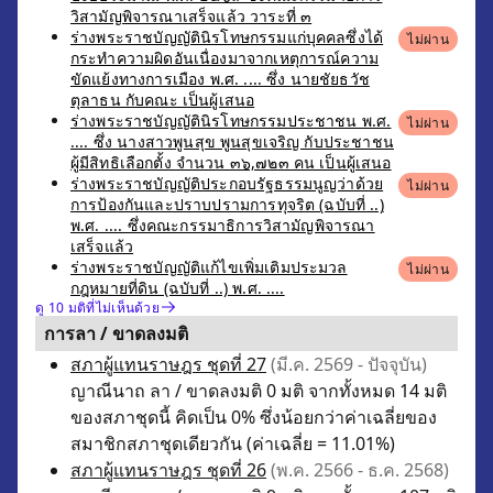
วิสามัญพิจารณาเสร็จแล้ว วาระที่ ๓
ร่างพระราชบัญญัตินิรโทษกรรมแก่บุคคลซึ่งได้
ไม่ผ่าน
กระทำความผิดอันเนื่องมาจากเหตุการณ์ความ
ขัดแย้งทางการเมือง พ.ศ. .... ซึ่ง นายชัยธวัช
ตุลาธน กับคณะ เป็นผู้เสนอ
ร่างพระราชบัญญัตินิรโทษกรรมประชาชน พ.ศ.
ไม่ผ่าน
.... ซึ่ง นางสาวพูนสุข พูนสุขเจริญ กับประชาชน
ผู้มีสิทธิเลือกตั้ง จำนวน ๓๖,๗๒๓ คน เป็นผู้เสนอ
ร่างพระราชบัญญัติประกอบรัฐธรรมนูญว่าด้วย
ไม่ผ่าน
การป้องกันและปราบปรามการทุจริต (ฉบับที่ ..)
พ.ศ. .... ซึ่งคณะกรรมาธิการวิสามัญพิจารณา
เสร็จแล้ว
ร่างพระราชบัญญัติแก้ไขเพิ่มเติมประมวล
ไม่ผ่าน
กฎหมายที่ดิน (ฉบับที่ ..) พ.ศ. ....
ดู 10 มติที่ไม่เห็นด้วย
การลา / ขาดลงมติ
สภาผู้แทนราษฎร ชุดที่ 27
(มี.ค. 2569 - ปัจจุบัน)
ญาณีนาถ ลา / ขาดลงมติ 0 มติ จากทั้งหมด 14 มติ
ของสภาชุดนี้ คิดเป็น 0% ซึ่งน้อยกว่าค่าเฉลี่ยของ
สมาชิกสภาชุดเดียวกัน (ค่าเฉลี่ย = 11.01%)
สภาผู้แทนราษฎร ชุดที่ 26
(พ.ค. 2566 - ธ.ค. 2568)