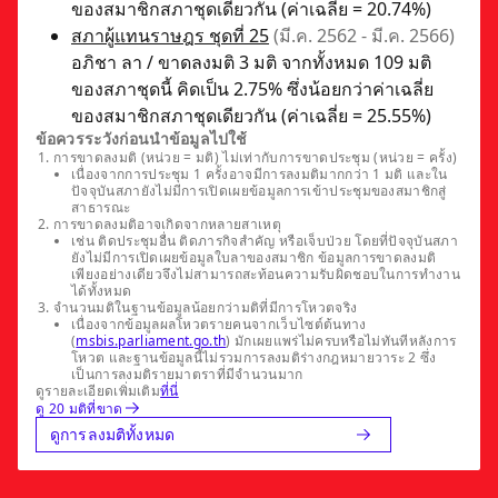
ของสมาชิกสภาชุดเดียวกัน (ค่าเฉลี่ย = 20.74%)
สภาผู้แทนราษฎร ชุดที่ 25
(มี.ค. 2562 - มี.ค. 2566)
อภิชา ลา / ขาดลงมติ 3 มติ จากทั้งหมด 109 มติ
ของสภาชุดนี้ คิดเป็น 2.75% ซึ่งน้อยกว่าค่าเฉลี่ย
ของสมาชิกสภาชุดเดียวกัน (ค่าเฉลี่ย = 25.55%)
ข้อควรระวังก่อนนำข้อมูลไปใช้
การขาดลงมติ (หน่วย = มติ) ไม่เท่ากับการขาดประชุม (หน่วย = ครั้ง)
เนื่องจากการประชุม 1 ครั้งอาจมีการลงมติมากกว่า 1 มติ และใน
ปัจจุบันสภายังไม่มีการเปิดเผยข้อมูลการเข้าประชุมของสมาชิกสู่
สาธารณะ
การขาดลงมติอาจเกิดจากหลายสาเหตุ
เช่น ติดประชุมอื่น ติดภารกิจสำคัญ หรือเจ็บป่วย โดยที่ปัจจุบันสภา
ยังไม่มีการเปิดเผยข้อมูลใบลาของสมาชิก ข้อมูลการขาดลงมติ
เพียงอย่างเดียวจึงไม่สามารถสะท้อนความรับผิดชอบในการทำงาน
ได้ทั้งหมด
จำนวนมติในฐานข้อมูลน้อยกว่ามติที่มีการโหวตจริง
เนื่องจากข้อมูลผลโหวตรายคนจากเว็บไซต์ต้นทาง
(
msbis.parliament.go.th
) มักเผยแพร่ไม่ครบหรือไม่ทันทีหลังการ
โหวต และฐานข้อมูลนี้ไม่รวมการลงมติร่างกฎหมายวาระ 2 ซึ่ง
เป็นการลงมติรายมาตราที่มีจำนวนมาก
ดูรายละเอียดเพิ่มเติม
ที่นี่
ดู 20 มติที่ขาด
ดูการลงมติทั้งหมด