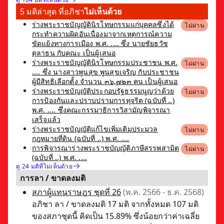
5 มติล่าสุด ที่อภิชา
ไม่เห็นด้วย
ร่างพระราชบัญญัตินิรโทษกรรมแก่บุคคลซึ่งได้
ไม่ผ่าน
กระทำความผิดอันเนื่องมาจากเหตุการณ์ความ
ขัดแย้งทางการเมือง พ.ศ. .... ซึ่ง นายชัยธวัช
ตุลาธน กับคณะ เป็นผู้เสนอ
ร่างพระราชบัญญัตินิรโทษกรรมประชาชน พ.ศ.
ไม่ผ่าน
.... ซึ่ง นางสาวพูนสุข พูนสุขเจริญ กับประชาชน
ผู้มีสิทธิเลือกตั้ง จำนวน ๓๖,๗๒๓ คน เป็นผู้เสนอ
ร่างพระราชบัญญัติประกอบรัฐธรรมนูญว่าด้วย
ไม่ผ่าน
การป้องกันและปราบปรามการทุจริต (ฉบับที่ ..)
พ.ศ. .... ซึ่งคณะกรรมาธิการวิสามัญพิจารณา
เสร็จแล้ว
ร่างพระราชบัญญัติแก้ไขเพิ่มเติมประมวล
ไม่ผ่าน
กฎหมายที่ดิน (ฉบับที่ ..) พ.ศ. ....
การพิจารณาร่างพระราชบัญญัติภาษีสรรพสามิต
ไม่ผ่าน
(ฉบับที่ ..) พ.ศ. ....
ดู 24 มติที่ไม่เห็นด้วย
การลา / ขาดลงมติ
สภาผู้แทนราษฎร ชุดที่ 26
(พ.ค. 2566 - ธ.ค. 2568)
อภิชา ลา / ขาดลงมติ 17 มติ จากทั้งหมด 107 มติ
ของสภาชุดนี้ คิดเป็น 15.89% ซึ่งน้อยกว่าค่าเฉลี่ย