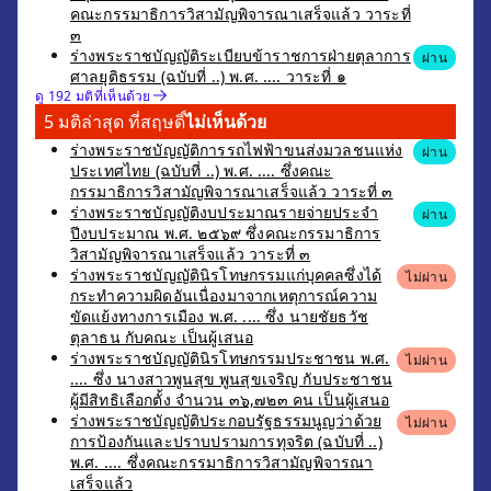
คณะกรรมาธิการวิสามัญพิจารณาเสร็จแล้ว วาระที่
๓
ร่างพระราชบัญญัติระเบียบข้าราชการฝ่ายตุลาการ
ผ่าน
ศาลยุติธรรม (ฉบับที่ ..) พ.ศ. .... วาระที่ ๑
ดู 192 มติที่เห็นด้วย
5 มติล่าสุด ที่สฤษดิ์
ไม่เห็นด้วย
ร่างพระราชบัญญัติการรถไฟฟ้าขนส่งมวลชนแห่ง
ผ่าน
ประเทศไทย (ฉบับที่ ..) พ.ศ. .... ซึ่งคณะ
กรรมาธิการวิสามัญพิจารณาเสร็จแล้ว วาระที่ ๓
ร่างพระราชบัญญัติงบประมาณรายจ่ายประจำ
ผ่าน
ปีงบประมาณ พ.ศ. ๒๕๖๙ ซึ่งคณะกรรมาธิการ
วิสามัญพิจารณาเสร็จแล้ว วาระที่ ๓
ร่างพระราชบัญญัตินิรโทษกรรมแก่บุคคลซึ่งได้
ไม่ผ่าน
กระทำความผิดอันเนื่องมาจากเหตุการณ์ความ
ขัดแย้งทางการเมือง พ.ศ. .... ซึ่ง นายชัยธวัช
ตุลาธน กับคณะ เป็นผู้เสนอ
ร่างพระราชบัญญัตินิรโทษกรรมประชาชน พ.ศ.
ไม่ผ่าน
.... ซึ่ง นางสาวพูนสุข พูนสุขเจริญ กับประชาชน
ผู้มีสิทธิเลือกตั้ง จำนวน ๓๖,๗๒๓ คน เป็นผู้เสนอ
ร่างพระราชบัญญัติประกอบรัฐธรรมนูญว่าด้วย
ไม่ผ่าน
การป้องกันและปราบปรามการทุจริต (ฉบับที่ ..)
พ.ศ. .... ซึ่งคณะกรรมาธิการวิสามัญพิจารณา
เสร็จแล้ว