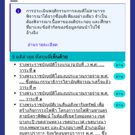
การประเมินพฤติกรรมการลงมติไม่สามารถ
พิจารณาได้จากชื่อมติเพียงอย่างเดียว จำเป็น
ต้องพิจารณาเนื้อหาของมติประกอบ และศึกษา
ที่มาและข้อจำกัดของข้อมูลก่อนนำไปใช้
อ้างอิง
อ่านรายละเอียด
5 มติล่าสุด ที่สฤษดิ์
เห็นด้วย
ร่างพระราชบัญญัติโรงแรม (ฉบับที่ ..) พ.ศ. ....
ผ่าน
วาระที่ ๑
ร่างพระราชบัญญัติโอนงบประมาณรายจ่าย พ.ศ.
ผ่าน
.... ซึ่งคณะกรรมาธิการวิสามัญพิจารณาเสร็จแล้ว
วาระที่ ๓
ร่างพระราชบัญญัติโอนงบประมาณรายจ่าย พ.ศ.
ผ่าน
.... วาระที่ ๑
ร่างพระราชบัญญัติเวนคืนอสังหาริมทรัพย์ เพื่อ
ผ่าน
สร้างกิจการรถไฟฟ้า โครงการรถไฟฟ้ามหานคร
สายนัคราพิพัฒน์ ในท้องที่เขตวังทองหลาง เขต
บางกะปิ เขตสวนหลวง เขตประเวศ เขตบางนา
กรุงเทพมหานคร และอำเภอบางพลี อำเภอเมือง
สมุทรปราการ จังหวัดสมุทรปราการ พ.ศ. .... ซึ่ง