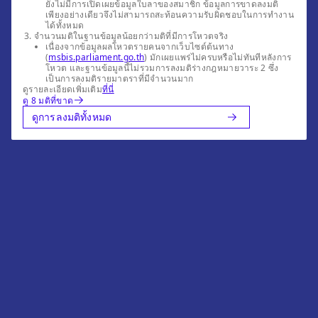
ยังไม่มีการเปิดเผยข้อมูลใบลาของสมาชิก ข้อมูลการขาดลงมติ
เพียงอย่างเดียวจึงไม่สามารถสะท้อนความรับผิดชอบในการทำงาน
ได้ทั้งหมด
จำนวนมติในฐานข้อมูลน้อยกว่ามติที่มีการโหวตจริง
เนื่องจากข้อมูลผลโหวตรายคนจากเว็บไซต์ต้นทาง
(
msbis.parliament.go.th
) มักเผยแพร่ไม่ครบหรือไม่ทันทีหลังการ
โหวต และฐานข้อมูลนี้ไม่รวมการลงมติร่างกฎหมายวาระ 2 ซึ่ง
เป็นการลงมติรายมาตราที่มีจำนวนมาก
ดูรายละเอียดเพิ่มเติม
ที่นี่
ดู 8 มติที่ขาด
ดูการลงมติทั้งหมด