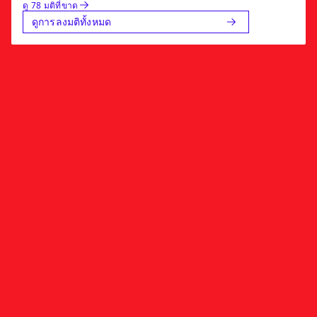
ดู 78 มติที่ขาด
ดูการลงมติทั้งหมด