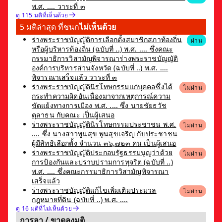
พ.ศ. .... วาระที่ ๓
ดู 115 มติที่เห็นด้วย
5 มติล่าสุด ที่ชนก
ไม่เห็นด้วย
ร่างพระราชบัญญัติการเลือกตั้งสมาชิกสภาท้องถิ่น
ผ่าน
หรือผู้บริหารท้องถิ่น (ฉบับที่ ..) พ.ศ. .... ซึ่งคณะ
กรรมาธิการวิสามัญพิจารณาร่างพระราชบัญญัติ
องค์การบริหารส่วนจังหวัด (ฉบับที่ ..) พ.ศ. ....
พิจารณาเสร็จแล้ว วาระที่ ๓
ร่างพระราชบัญญัตินิรโทษกรรมแก่บุคคลซึ่งได้
ไม่ผ่าน
กระทำความผิดอันเนื่องมาจากเหตุการณ์ความ
ขัดแย้งทางการเมือง พ.ศ. .... ซึ่ง นายชัยธวัช
ตุลาธน กับคณะ เป็นผู้เสนอ
ร่างพระราชบัญญัตินิรโทษกรรมประชาชน พ.ศ.
ไม่ผ่าน
.... ซึ่ง นางสาวพูนสุข พูนสุขเจริญ กับประชาชน
ผู้มีสิทธิเลือกตั้ง จำนวน ๓๖,๗๒๓ คน เป็นผู้เสนอ
ร่างพระราชบัญญัติประกอบรัฐธรรมนูญว่าด้วย
ไม่ผ่าน
การป้องกันและปราบปรามการทุจริต (ฉบับที่ ..)
พ.ศ. .... ซึ่งคณะกรรมาธิการวิสามัญพิจารณา
เสร็จแล้ว
ร่างพระราชบัญญัติแก้ไขเพิ่มเติมประมวล
ไม่ผ่าน
กฎหมายที่ดิน (ฉบับที่ ..) พ.ศ. ....
ดู 16 มติที่ไม่เห็นด้วย
การลา / ขาดลงมติ