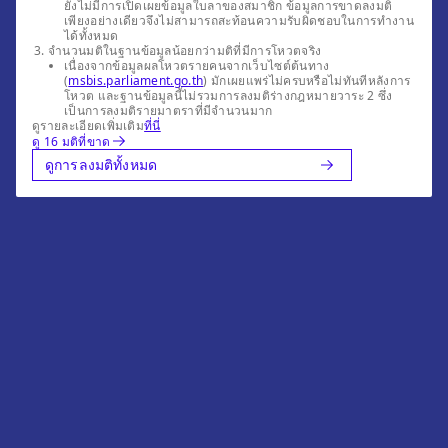
ยังไม่มีการเปิดเผยข้อมูลใบลาของสมาชิก ข้อมูลการขาดลงมติ
เพียงอย่างเดียวจึงไม่สามารถสะท้อนความรับผิดชอบในการทำงาน
ได้ทั้งหมด
จำนวนมติในฐานข้อมูลน้อยกว่ามติที่มีการโหวตจริง
เนื่องจากข้อมูลผลโหวตรายคนจากเว็บไซต์ต้นทาง
(
msbis.parliament.go.th
) มักเผยแพร่ไม่ครบหรือไม่ทันทีหลังการ
โหวต และฐานข้อมูลนี้ไม่รวมการลงมติร่างกฎหมายวาระ 2 ซึ่ง
เป็นการลงมติรายมาตราที่มีจำนวนมาก
ดูรายละเอียดเพิ่มเติม
ที่นี่
ดู 16 มติที่ขาด
ดูการลงมติทั้งหมด