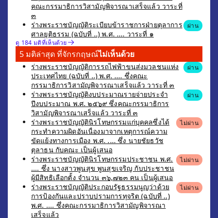
คณะกรรมาธิการวิสามัญพิจารณาเสร็จแล้ว วาระที่
๓
ร่างพระราชบัญญัติระเบียบข้าราชการฝ่ายตุลาการ
ผ่าน
ศาลยุติธรรม (ฉบับที่ ..) พ.ศ. .... วาระที่ ๑
ดู 184 มติที่เห็นด้วย
5 มติล่าสุด ที่จักรกฤษณ์
ไม่เห็นด้วย
ร่างพระราชบัญญัติการรถไฟฟ้าขนส่งมวลชนแห่ง
ผ่าน
ประเทศไทย (ฉบับที่ ..) พ.ศ. .... ซึ่งคณะ
กรรมาธิการวิสามัญพิจารณาเสร็จแล้ว วาระที่ ๓
ร่างพระราชบัญญัติงบประมาณรายจ่ายประจำ
ผ่าน
ปีงบประมาณ พ.ศ. ๒๕๖๙ ซึ่งคณะกรรมาธิการ
วิสามัญพิจารณาเสร็จแล้ว วาระที่ ๓
ร่างพระราชบัญญัตินิรโทษกรรมแก่บุคคลซึ่งได้
ไม่ผ่าน
กระทำความผิดอันเนื่องมาจากเหตุการณ์ความ
ขัดแย้งทางการเมือง พ.ศ. .... ซึ่ง นายชัยธวัช
ตุลาธน กับคณะ เป็นผู้เสนอ
ร่างพระราชบัญญัตินิรโทษกรรมประชาชน พ.ศ.
ไม่ผ่าน
.... ซึ่ง นางสาวพูนสุข พูนสุขเจริญ กับประชาชน
ผู้มีสิทธิเลือกตั้ง จำนวน ๓๖,๗๒๓ คน เป็นผู้เสนอ
ร่างพระราชบัญญัติประกอบรัฐธรรมนูญว่าด้วย
ไม่ผ่าน
การป้องกันและปราบปรามการทุจริต (ฉบับที่ ..)
พ.ศ. .... ซึ่งคณะกรรมาธิการวิสามัญพิจารณา
เสร็จแล้ว