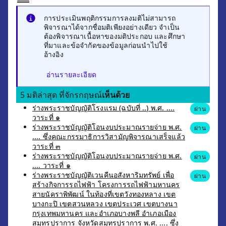
การประเมินพฤติกรรมการลงมติไม่สามารถ
พิจารณาได้จากชื่อมติเพียงอย่างเดียว จำเป็น
ต้องพิจารณาเนื้อหาของมติประกอบ และศึกษา
ที่มาและข้อจำกัดของข้อมูลก่อนนำไปใช้
อ้างอิง
อ่านรายละเอียด
5 มติล่าสุด ที่จักรกฤษณ์
เห็นด้วย
ร่างพระราชบัญญัติโรงแรม (ฉบับที่ ..) พ.ศ. ....
ผ่าน
วาระที่ ๑
ร่างพระราชบัญญัติโอนงบประมาณรายจ่าย พ.ศ.
ผ่าน
.... ซึ่งคณะกรรมาธิการวิสามัญพิจารณาเสร็จแล้ว
วาระที่ ๓
ร่างพระราชบัญญัติโอนงบประมาณรายจ่าย พ.ศ.
ผ่าน
.... วาระที่ ๑
ร่างพระราชบัญญัติเวนคืนอสังหาริมทรัพย์ เพื่อ
ผ่าน
สร้างกิจการรถไฟฟ้า โครงการรถไฟฟ้ามหานคร
สายนัคราพิพัฒน์ ในท้องที่เขตวังทองหลาง เขต
บางกะปิ เขตสวนหลวง เขตประเวศ เขตบางนา
กรุงเทพมหานคร และอำเภอบางพลี อำเภอเมือง
สมุทรปราการ จังหวัดสมุทรปราการ พ.ศ. .... ซึ่ง