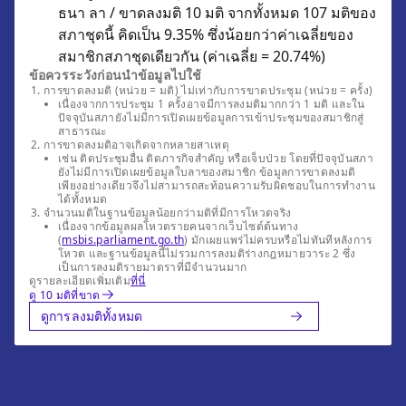
ธนา ลา / ขาดลงมติ 10 มติ จากทั้งหมด 107 มติของ
สภาชุดนี้ คิดเป็น 9.35% ซึ่งน้อยกว่าค่าเฉลี่ยของ
สมาชิกสภาชุดเดียวกัน (ค่าเฉลี่ย = 20.74%)
ข้อควรระวังก่อนนำข้อมูลไปใช้
การขาดลงมติ (หน่วย = มติ) ไม่เท่ากับการขาดประชุม (หน่วย = ครั้ง)
เนื่องจากการประชุม 1 ครั้งอาจมีการลงมติมากกว่า 1 มติ และใน
ปัจจุบันสภายังไม่มีการเปิดเผยข้อมูลการเข้าประชุมของสมาชิกสู่
สาธารณะ
การขาดลงมติอาจเกิดจากหลายสาเหตุ
เช่น ติดประชุมอื่น ติดภารกิจสำคัญ หรือเจ็บป่วย โดยที่ปัจจุบันสภา
ยังไม่มีการเปิดเผยข้อมูลใบลาของสมาชิก ข้อมูลการขาดลงมติ
เพียงอย่างเดียวจึงไม่สามารถสะท้อนความรับผิดชอบในการทำงาน
ได้ทั้งหมด
จำนวนมติในฐานข้อมูลน้อยกว่ามติที่มีการโหวตจริง
เนื่องจากข้อมูลผลโหวตรายคนจากเว็บไซต์ต้นทาง
(
msbis.parliament.go.th
) มักเผยแพร่ไม่ครบหรือไม่ทันทีหลังการ
โหวต และฐานข้อมูลนี้ไม่รวมการลงมติร่างกฎหมายวาระ 2 ซึ่ง
เป็นการลงมติรายมาตราที่มีจำนวนมาก
ดูรายละเอียดเพิ่มเติม
ที่นี่
ดู 10 มติที่ขาด
ดูการลงมติทั้งหมด