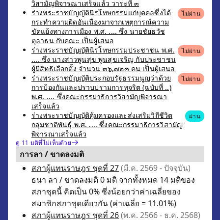
วิสามัญพิจารณาเสร็จแล้ว วาระที่ ๓
ร่างพระราชบัญญัตินิรโทษกรรมแก่บุคคลซึ่งได้
ไม่ผ่าน
กระทำความผิดอันเนื่องมาจากเหตุการณ์ความ
ขัดแย้งทางการเมือง พ.ศ. .... ซึ่ง นายชัยธวัช
ตุลาธน กับคณะ เป็นผู้เสนอ
ร่างพระราชบัญญัตินิรโทษกรรมประชาชน พ.ศ.
ไม่ผ่าน
.... ซึ่ง นางสาวพูนสุข พูนสุขเจริญ กับประชาชน
ผู้มีสิทธิเลือกตั้ง จำนวน ๓๖,๗๒๓ คน เป็นผู้เสนอ
ร่างพระราชบัญญัติประกอบรัฐธรรมนูญว่าด้วย
ไม่ผ่าน
การป้องกันและปราบปรามการทุจริต (ฉบับที่ ..)
พ.ศ. .... ซึ่งคณะกรรมาธิการวิสามัญพิจารณา
เสร็จแล้ว
ร่างพระราชบัญญัติคุ้มครองและส่งเสริมวิถีชีวิต
ผ่าน
กลุ่มชาติพันธุ์ พ.ศ. .... ซึ่งคณะกรรมาธิการวิสามัญ
พิจารณาเสร็จแล้ว
ดู 11 มติที่ไม่เห็นด้วย
การลา / ขาดลงมติ
สภาผู้แทนราษฎร ชุดที่ 27
(มี.ค. 2569 - ปัจจุบัน)
ธนา ลา / ขาดลงมติ 0 มติ จากทั้งหมด 14 มติของ
สภาชุดนี้ คิดเป็น 0% ซึ่งน้อยกว่าค่าเฉลี่ยของ
สมาชิกสภาชุดเดียวกัน (ค่าเฉลี่ย = 11.01%)
สภาผู้แทนราษฎร ชุดที่ 26
(พ.ค. 2566 - ธ.ค. 2568)