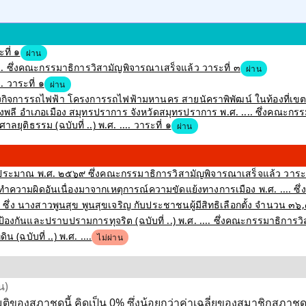
ที่ ๑
ผ่าน
 ซึ่งคณะกรรมาธิการวิสามัญพิจารณาเสร็จแล้ว วาระที่ ๓
ผ่าน
 วาระที่ ๑
ผ่าน
สร้างกิจการรถไฟฟ้า โครงการรถไฟฟ้ามหานคร สายนัคราพิพัฒน์ ในท้องที่
 อำเภอเมือง สมุทรปราการ จังหวัดสมุทรปราการ พ.ศ. .... ซึ่งคณะกรรม
ุติธรรม (ฉบับที่ ..) พ.ศ. .... วาระที่ ๑
ผ่าน
ะมาณ พ.ศ. ๒๕๖๙ ซึ่งคณะกรรมาธิการวิสามัญพิจารณาเสร็จแล้ว วาระท
ำความผิดอันเนื่องมาจากเหตุการณ์ความขัดแย้งทางการเมือง พ.ศ. .... ซึ่
ึ่ง นางสาวพูนสุข พูนสุขเจริญ กับประชาชนผู้มีสิทธิเลือกตั้ง จำนวน ๓๖
งกันและปราบปรามการทุจริต (ฉบับที่ ..) พ.ศ. .... ซึ่งคณะกรรมาธิการว
(ฉบับที่ ..) พ.ศ. ....
ไม่ผ่าน
น)
ติของสภาชุดนี้ คิดเป็น 0% ซึ่งน้อยกว่าค่าเฉลี่ยของสมาชิกสภาชุดเ