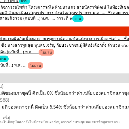
 วาระที่ ๑
ผ่าน
สร้างกิจการรถไฟฟ้า โครงการรถไฟฟ้ามหานคร สายนัคราพิพัฒน์ ในท้องที่
 อำเภอเมือง สมุทรปราการ จังหวัดสมุทรปราการ พ.ศ. .... ซึ่งคณะกรรม
ุติธรรม (ฉบับที่ ..) พ.ศ. .... วาระที่ ๑
ผ่าน
ำความผิดอันเนื่องมาจากเหตุการณ์ความขัดแย้งทางการเมือง พ.ศ. .... ซึ่
ึ่ง นางสาวพูนสุข พูนสุขเจริญ กับประชาชนผู้มีสิทธิเลือกตั้ง จำนวน ๓๖
(ฉบับที่ ..) พ.ศ. ....
ไม่ผ่าน
ผ่าน
่ ..) พ.ศ. ....
ไม่ผ่าน
น)
ติของสภาชุดนี้ คิดเป็น 0% ซึ่งน้อยกว่าค่าเฉลี่ยของสมาชิกสภาชุดเ
2568)
มติของสภาชุดนี้ คิดเป็น 6.54% ซึ่งน้อยกว่าค่าเฉลี่ยของสมาชิกสภา
 ครั้ง)
และในปัจจุบันสภายังไม่มีการเปิดเผยข้อมูลการเข้าประชุมของสมาชิกสู่สาธารณะ