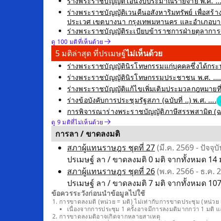
ร่างพระราชบัญญัติโอนงบประมาณรายจ่าย พ.ศ. ....
ร่างพระราชบัญญัติเวนคืนอสังหาริมทรัพย์ เพื่อ
ประเวศ เขตบางนา กรุงเทพมหานคร และอำเภอบางพลี
ร่างพระราชบัญญัติระเบียบข้าราชการฝ่ายตุลาการศาลย
ดู 100 มติที่เห็นด้วย
5 มติล่าสุด ที่ปรเมษฐ์
ไม่เห็นด้วย
ร่างพระราชบัญญัตินิรโทษกรรมแก่บุคคลซึ่งได้กระท
ร่างพระราชบัญญัตินิรโทษกรรมประชาชน พ.ศ. .... ซ
ร่างพระราชบัญญัติแก้ไขเพิ่มเติมประมวลกฎหมายที่ดิน 
ร่างข้อบังคับการประชุมรัฐสภา (ฉบับที่ ..) พ.ศ. ....
การพิจารณาร่างพระราชบัญญัติภาษีสรรพสามิต (ฉบับที
ดู 9 มติที่ไม่เห็นด้วย
การลา / ขาดลงมติ
สภาผู้แทนราษฎร ชุดที่ 27
(มี.ค. 2569 - ปัจจุบั
ปรเมษฐ์ ลา / ขาดลงมติ 0 มติ จากทั้งหมด 14 ม
สภาผู้แทนราษฎร ชุดที่ 26
(พ.ค. 2566 - ธ.ค. 
ปรเมษฐ์ ลา / ขาดลงมติ 7 มติ จากทั้งหมด 107 
ข้อควรระวังก่อนนำข้อมูลไปใช้
การขาดลงมติ (หน่วย = มติ) ไม่เท่ากับการขาดประชุม (หน่วย =
เนื่องจากการประชุม 1 ครั้งอาจมีการลงมติมากกว่า 1 มติ 
การขาดลงมติอาจเกิดจากหลายสาเหตุ