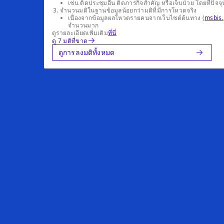
เช่น ติดประชุมอื่น ติดภารกิจสำคัญ หรือเจ็บป่วย โดยที่
จำนวนมติในฐานข้อมูลน้อยกว่ามติที่มีการโหวตจริง
เนื่องจากข้อมูลผลโหวตรายคนจากเว็บไซต์ต้นทาง (
msbis.
จำนวนมาก
ดูรายละเอียดเพิ่มเติม
ที่นี่
ดู 7 มติที่ขาด
ดูการลงมติทั้งหมด