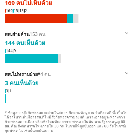
169 คน
ไม่เห็นด้วย
ไม่เห็นด้วย 169 คน
ลา / ขาดลงมติ 13 คน
เห็นด้วย 15 คน
งดออกเสียง 2 คน
169
15
13
2
สส.ฝ่ายค้าน
153 คน
144 คน
เห็นด้วย
เห็นด้วย 144 คน
ลา / ขาดลงมติ 9 คน
144
9
รายละเอียด
สส.ไม่ทราบฝ่าย
*
4 คน
3 คน
เห็นด้วย
าดลงมติ 1 คน
นด้วย 3 คน
3
1
* ข้อมูลการสังกัดพรรคและฝ่ายในสภาฯ ยึดตามข้อมูล ณ วันที่ลงมติ ซึ่งเป็นไป
ได้ว่าในวันนั้นมีอาจสส.ที่ไม่มีสังกัดพรรคร่วมลงมติ เพราะอาจอยู่ระหว่างการ
ย้ายพรรคการเมือง หรือเพิ่งโดนขับออกจากพรรค เป็นต้น ตามรัฐธรรมนูญ 60
สส. ต้องสังกัดพรรคใหม่ภายใน 30 วัน ในกรณีที่ถูกขับออก และ 60 วันในกรณี
ยุบพรรค ไม่เช่นนั้นจะพ้นสภาพ