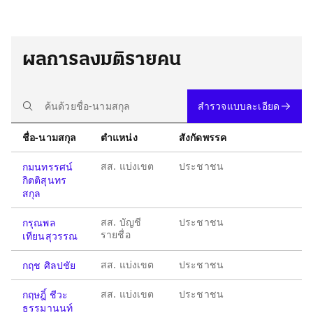
ผลการลงมติรายคน
สำรวจแบบละเอียด
ชื่อ-นามสกุล
ตำแหน่ง
สังกัดพรรค
สส. แบ่งเขต
ประชาชน
กมนทรรศน์
กิตติสุนทร
สกุล
สส. บัญชี
ประชาชน
กรุณพล
รายชื่อ
เทียนสุวรรณ
สส. แบ่งเขต
ประชาชน
กฤช ศิลปชัย
สส. แบ่งเขต
ประชาชน
กฤษฎิ์ ชีวะ
ธรรมานนท์