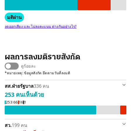
มติผ่าน
งดออกเสียง และ ไม่ลงคะแนน ต่างกันอย่างไร?
ผลการลงมติรายสังกัด
ดูร้อยละ
*หมายเหตุ: ข้อมูลสังกัด ยึดตามวันที่ลงมติ
สส.ฝ่ายรัฐบาล
336 คน
253 คน
เห็นด้วย
เห็นด้วย 253 คน
ลา / ขาดลงมติ 66 คน
ไม่เห็นด้วย 
งดออกเสีย
253
66
16
1
สว.
199 คน