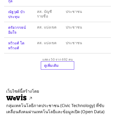
กุล
สส. บัญชี
ประชาชน
ณัฐวุฒิ บัว
รายชื่อ
ประทุม
สส. แบ่งเขต
ประชาชน
ตรัยวรรธน์
อิ่มใจ
สส. แบ่งเขต
ประชาชน
ทวิวงศ์ โต
ทวิวงศ์
แสดง 50 จาก 692 คน
ดูเพิ่มเติม
เว็บไซต์นี้สร้างโดย
กลุ่มเทคโนโลยีภาคประชาชน (Civic Technology) ที่ขับ
เคลื่อนสังคมผ่านเทคโนโลยีและข้อมูลเปิด (Open Data)