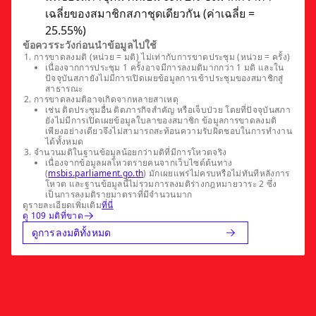
เฉลี่ยของสมาชิกสภาชุดเดียวกัน (ค่าเฉลี่ย =
25.55%)
ข้อควรระวังก่อนนำข้อมูลไปใช้
การขาดลงมติ (หน่วย = มติ) ไม่เท่ากับการขาดประชุม (หน่วย = ครั้ง)
เนื่องจากการประชุม 1 ครั้งอาจมีการลงมติมากกว่า 1 มติ และใน
ปัจจุบันสภายังไม่มีการเปิดเผยข้อมูลการเข้าประชุมของสมาชิกสู่
สาธารณะ
การขาดลงมติอาจเกิดจากหลายสาเหตุ
เช่น ติดประชุมอื่น ติดภารกิจสำคัญ หรือเจ็บป่วย โดยที่ปัจจุบันสภา
ยังไม่มีการเปิดเผยข้อมูลใบลาของสมาชิก ข้อมูลการขาดลงมติ
เพียงอย่างเดียวจึงไม่สามารถสะท้อนความรับผิดชอบในการทำงาน
ได้ทั้งหมด
จำนวนมติในฐานข้อมูลน้อยกว่ามติที่มีการโหวตจริง
เนื่องจากข้อมูลผลโหวตรายคนจากเว็บไซต์ต้นทาง
(
msbis.parliament.go.th
) มักเผยแพร่ไม่ครบหรือไม่ทันทีหลังการ
โหวต และฐานข้อมูลนี้ไม่รวมการลงมติร่างกฎหมายวาระ 2 ซึ่ง
เป็นการลงมติรายมาตราที่มีจำนวนมาก
ดูรายละเอียดเพิ่มเติม
ที่นี่
ดู 109 มติที่ขาด
ดูการลงมติทั้งหมด