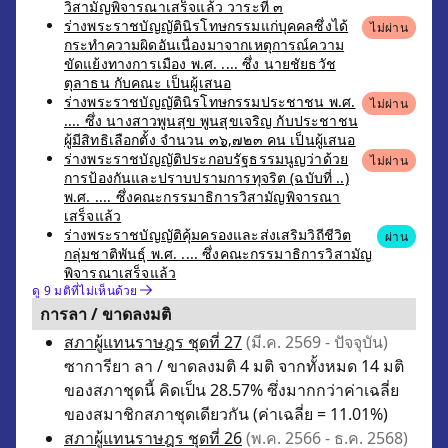
วิสามัญพิจารณาเสร็จแล้ว วาระที่ ๓
ร่างพระราชบัญญัตินิรโทษกรรมแก่บุคคลซึ่งได้
ไม่ผ่าน
กระทำความผิดอันเนื่องมาจากเหตุการณ์ความ
ขัดแย้งทางการเมือง พ.ศ. .... ซึ่ง นายชัยธวัช
ตุลาธน กับคณะ เป็นผู้เสนอ
ร่างพระราชบัญญัตินิรโทษกรรมประชาชน พ.ศ.
ไม่ผ่าน
.... ซึ่ง นางสาวพูนสุข พูนสุขเจริญ กับประชาชน
ผู้มีสิทธิเลือกตั้ง จำนวน ๓๖,๗๒๓ คน เป็นผู้เสนอ
ร่างพระราชบัญญัติประกอบรัฐธรรมนูญว่าด้วย
ไม่ผ่าน
การป้องกันและปราบปรามการทุจริต (ฉบับที่ ..)
พ.ศ. .... ซึ่งคณะกรรมาธิการวิสามัญพิจารณา
เสร็จแล้ว
ร่างพระราชบัญญัติคุ้มครองและส่งเสริมวิถีชีวิต
ผ่าน
กลุ่มชาติพันธุ์ พ.ศ. .... ซึ่งคณะกรรมาธิการวิสามัญ
พิจารณาเสร็จแล้ว
ดู 9 มติที่ไม่เห็นด้วย
การลา / ขาดลงมติ
สภาผู้แทนราษฎร ชุดที่ 27
(มี.ค. 2569 - ปัจจุบัน)
ซาการียา ลา / ขาดลงมติ 4 มติ จากทั้งหมด 14 มติ
ของสภาชุดนี้ คิดเป็น 28.57% ซึ่งมากกว่าค่าเฉลี่ย
ของสมาชิกสภาชุดเดียวกัน (ค่าเฉลี่ย = 11.01%)
สภาผู้แทนราษฎร ชุดที่ 26
(พ.ค. 2566 - ธ.ค. 2568)