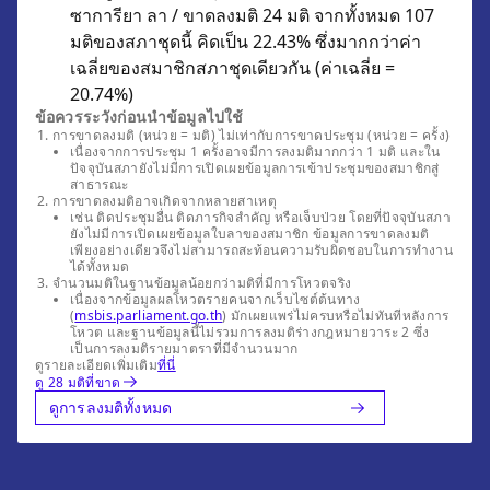
ซาการียา ลา / ขาดลงมติ 24 มติ จากทั้งหมด 107
มติของสภาชุดนี้ คิดเป็น 22.43% ซึ่งมากกว่าค่า
เฉลี่ยของสมาชิกสภาชุดเดียวกัน (ค่าเฉลี่ย =
20.74%)
ข้อควรระวังก่อนนำข้อมูลไปใช้
การขาดลงมติ (หน่วย = มติ) ไม่เท่ากับการขาดประชุม (หน่วย = ครั้ง)
เนื่องจากการประชุม 1 ครั้งอาจมีการลงมติมากกว่า 1 มติ และใน
ปัจจุบันสภายังไม่มีการเปิดเผยข้อมูลการเข้าประชุมของสมาชิกสู่
สาธารณะ
การขาดลงมติอาจเกิดจากหลายสาเหตุ
เช่น ติดประชุมอื่น ติดภารกิจสำคัญ หรือเจ็บป่วย โดยที่ปัจจุบันสภา
ยังไม่มีการเปิดเผยข้อมูลใบลาของสมาชิก ข้อมูลการขาดลงมติ
เพียงอย่างเดียวจึงไม่สามารถสะท้อนความรับผิดชอบในการทำงาน
ได้ทั้งหมด
จำนวนมติในฐานข้อมูลน้อยกว่ามติที่มีการโหวตจริง
เนื่องจากข้อมูลผลโหวตรายคนจากเว็บไซต์ต้นทาง
(
msbis.parliament.go.th
) มักเผยแพร่ไม่ครบหรือไม่ทันทีหลังการ
โหวต และฐานข้อมูลนี้ไม่รวมการลงมติร่างกฎหมายวาระ 2 ซึ่ง
เป็นการลงมติรายมาตราที่มีจำนวนมาก
ดูรายละเอียดเพิ่มเติม
ที่นี่
ดู 28 มติที่ขาด
ดูการลงมติทั้งหมด