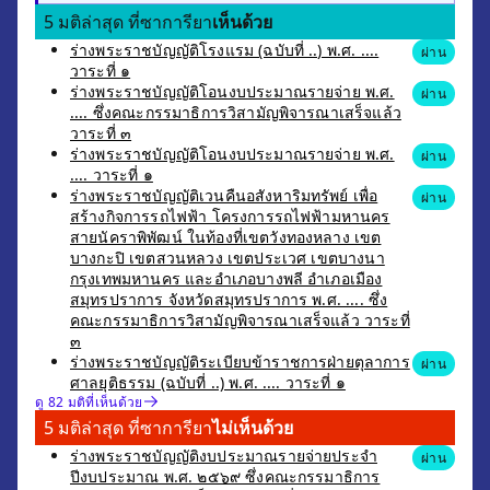
5 มติล่าสุด ที่ซาการียา
เห็นด้วย
ร่างพระราชบัญญัติโรงแรม (ฉบับที่ ..) พ.ศ. ....
ผ่าน
วาระที่ ๑
ร่างพระราชบัญญัติโอนงบประมาณรายจ่าย พ.ศ.
ผ่าน
.... ซึ่งคณะกรรมาธิการวิสามัญพิจารณาเสร็จแล้ว
วาระที่ ๓
ร่างพระราชบัญญัติโอนงบประมาณรายจ่าย พ.ศ.
ผ่าน
.... วาระที่ ๑
ร่างพระราชบัญญัติเวนคืนอสังหาริมทรัพย์ เพื่อ
ผ่าน
สร้างกิจการรถไฟฟ้า โครงการรถไฟฟ้ามหานคร
สายนัคราพิพัฒน์ ในท้องที่เขตวังทองหลาง เขต
บางกะปิ เขตสวนหลวง เขตประเวศ เขตบางนา
กรุงเทพมหานคร และอำเภอบางพลี อำเภอเมือง
สมุทรปราการ จังหวัดสมุทรปราการ พ.ศ. .... ซึ่ง
คณะกรรมาธิการวิสามัญพิจารณาเสร็จแล้ว วาระที่
๓
ร่างพระราชบัญญัติระเบียบข้าราชการฝ่ายตุลาการ
ผ่าน
ศาลยุติธรรม (ฉบับที่ ..) พ.ศ. .... วาระที่ ๑
ดู 82 มติที่เห็นด้วย
5 มติล่าสุด ที่ซาการียา
ไม่เห็นด้วย
ร่างพระราชบัญญัติงบประมาณรายจ่ายประจำ
ผ่าน
ปีงบประมาณ พ.ศ. ๒๕๖๙ ซึ่งคณะกรรมาธิการ