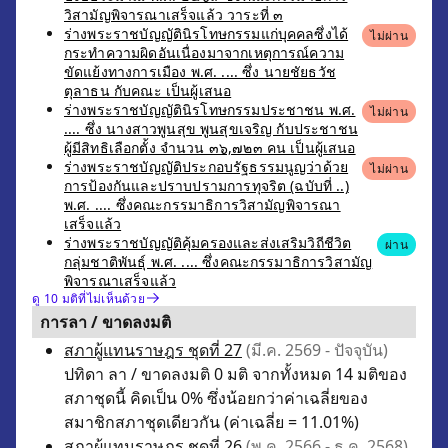
วิสามัญพิจารณาเสร็จแล้ว วาระที่ ๓
ร่างพระราชบัญญัตินิรโทษกรรมแก่บุคคลซึ่งได้
ไม่ผ่าน
กระทำความผิดอันเนื่องมาจากเหตุการณ์ความ
ขัดแย้งทางการเมือง พ.ศ. .... ซึ่ง นายชัยธวัช
ตุลาธน กับคณะ เป็นผู้เสนอ
ร่างพระราชบัญญัตินิรโทษกรรมประชาชน พ.ศ.
ไม่ผ่าน
.... ซึ่ง นางสาวพูนสุข พูนสุขเจริญ กับประชาชน
ผู้มีสิทธิเลือกตั้ง จำนวน ๓๖,๗๒๓ คน เป็นผู้เสนอ
ร่างพระราชบัญญัติประกอบรัฐธรรมนูญว่าด้วย
ไม่ผ่าน
การป้องกันและปราบปรามการทุจริต (ฉบับที่ ..)
พ.ศ. .... ซึ่งคณะกรรมาธิการวิสามัญพิจารณา
เสร็จแล้ว
ร่างพระราชบัญญัติคุ้มครองและส่งเสริมวิถีชีวิต
ผ่าน
กลุ่มชาติพันธุ์ พ.ศ. .... ซึ่งคณะกรรมาธิการวิสามัญ
พิจารณาเสร็จแล้ว
ดู 10 มติที่ไม่เห็นด้วย
การลา / ขาดลงมติ
สภาผู้แทนราษฎร ชุดที่ 27
(มี.ค. 2569 - ปัจจุบัน)
ปทิดา ลา / ขาดลงมติ 0 มติ จากทั้งหมด 14 มติของ
สภาชุดนี้ คิดเป็น 0% ซึ่งน้อยกว่าค่าเฉลี่ยของ
สมาชิกสภาชุดเดียวกัน (ค่าเฉลี่ย = 11.01%)
สภาผู้แทนราษฎร ชุดที่ 26
(พ.ค. 2566 - ธ.ค. 2568)