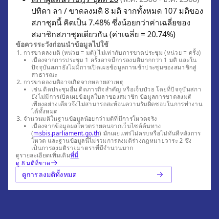
ปทิดา ลา / ขาดลงมติ 8 มติ จากทั้งหมด 107 มติของ
สภาชุดนี้ คิดเป็น 7.48% ซึ่งน้อยกว่าค่าเฉลี่ยของ
สมาชิกสภาชุดเดียวกัน (ค่าเฉลี่ย = 20.74%)
ข้อควรระวังก่อนนำข้อมูลไปใช้
การขาดลงมติ (หน่วย = มติ) ไม่เท่ากับการขาดประชุม (หน่วย = ครั้ง)
เนื่องจากการประชุม 1 ครั้งอาจมีการลงมติมากกว่า 1 มติ และใน
ปัจจุบันสภายังไม่มีการเปิดเผยข้อมูลการเข้าประชุมของสมาชิกสู่
สาธารณะ
การขาดลงมติอาจเกิดจากหลายสาเหตุ
เช่น ติดประชุมอื่น ติดภารกิจสำคัญ หรือเจ็บป่วย โดยที่ปัจจุบันสภา
ยังไม่มีการเปิดเผยข้อมูลใบลาของสมาชิก ข้อมูลการขาดลงมติ
เพียงอย่างเดียวจึงไม่สามารถสะท้อนความรับผิดชอบในการทำงาน
ได้ทั้งหมด
จำนวนมติในฐานข้อมูลน้อยกว่ามติที่มีการโหวตจริง
เนื่องจากข้อมูลผลโหวตรายคนจากเว็บไซต์ต้นทาง
(
msbis.parliament.go.th
) มักเผยแพร่ไม่ครบหรือไม่ทันทีหลังการ
โหวต และฐานข้อมูลนี้ไม่รวมการลงมติร่างกฎหมายวาระ 2 ซึ่ง
เป็นการลงมติรายมาตราที่มีจำนวนมาก
ดูรายละเอียดเพิ่มเติม
ที่นี่
ดู 8 มติที่ขาด
ดูการลงมติทั้งหมด