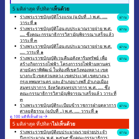
5 มติล่าสุด ที่ปทิดา
เห็นด้วย
ร่างพระราชบัญญัติโรงแรม (ฉบับที่ ..) พ.ศ. ....
ผ่าน
วาระที่ ๑
ร่างพระราชบัญญัติโอนงบประมาณรายจ่าย พ.ศ.
ผ่าน
.... ซึ่งคณะกรรมาธิการวิสามัญพิจารณาเสร็จแล้ว
วาระที่ ๓
ร่างพระราชบัญญัติโอนงบประมาณรายจ่าย พ.ศ.
ผ่าน
.... วาระที่ ๑
ร่างพระราชบัญญัติเวนคืนอสังหาริมทรัพย์ เพื่อ
ผ่าน
สร้างกิจการรถไฟฟ้า โครงการรถไฟฟ้ามหานคร
สายนัคราพิพัฒน์ ในท้องที่เขตวังทองหลาง เขต
บางกะปิ เขตสวนหลวง เขตประเวศ เขตบางนา
กรุงเทพมหานคร และอำเภอบางพลี อำเภอเมือง
สมุทรปราการ จังหวัดสมุทรปราการ พ.ศ. .... ซึ่ง
คณะกรรมาธิการวิสามัญพิจารณาเสร็จแล้ว วาระที่
๓
ร่างพระราชบัญญัติระเบียบข้าราชการฝ่ายตุลาการ
ผ่าน
ศาลยุติธรรม (ฉบับที่ ..) พ.ศ. .... วาระที่ ๑
ดู 100 มติที่เห็นด้วย
5 มติล่าสุด ที่ปทิดา
ไม่เห็นด้วย
ร่างพระราชบัญญัติงบประมาณรายจ่ายประจำ
ผ่าน
ปีงบประมาณ พ.ศ. ๒๕๖๙ ซึ่งคณะกรรมาธิการ