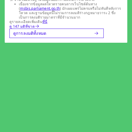
เนื่องจากข้อมูลผลโหวตรายคนจากเว็บไซต์ต้นทาง
(
msbis.parliament.go.th
) มักเผยแพร่ไม่ครบหรือไม่ทันทีหลังการ
โหวต และฐานข้อมูลนี้ไม่รวมการลงมติร่างกฎหมายวาระ 2 ซึ่ง
เป็นการลงมติรายมาตราที่มีจำนวนมาก
ดูรายละเอียดเพิ่มเติม
ที่นี่
ดู 147 มติที่ขาด
ดูการลงมติทั้งหมด