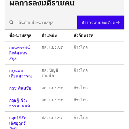
ผลการลงมติรายคน
สำรวจแบบละเอียด
ชื่อ-นามสกุล
ตำแหน่ง
สังกัดพรรค
สส. แบ่งเขต
ก้าวไกล
กมนทรรศน์
กิตติสุนทร
สกุล
สส. บัญชี
ก้าวไกล
กรุณพล
รายชื่อ
เทียนสุวรรณ
สส. แบ่งเขต
ก้าวไกล
กฤช ศิลปชัย
สส. แบ่งเขต
ก้าวไกล
กฤษฎิ์ ชีวะ
ธรรมานนท์
สส. แบ่งเขต
ก้าวไกล
กฤษฐ์หิรัญ
เลิศอุฤทธิ์
ภักดี