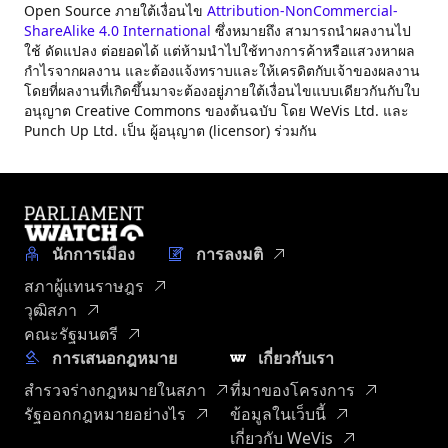
Open Source ภายใต้เงื่อนไข
Attribution-NonCommercial-
ShareAlike 4.0 International
ซึ่งหมายถึง สามารถนำผลงานไป
ใช้ ดัดแปลง ต่อยอดได้ แต่ห้ามนำไปใช้ทางการค้าหรือแสวงหาผล
กำไรจากผลงาน และต้องแจ้งทราบและให้เครดิตกับเจ้าของผลงาน
โดยที่ผลงานที่เกิดขึ้นมาจะต้องอยู่ภายใต้เงื่อนไขแบบเดียวกันกับใบ
อนุญาต Creative Commons ของต้นฉบับ โดย WeVis Ltd. และ
Punch Up Ltd. เป็น ผู้อนุญาต (licensor) ร่วมกัน
นักการเมือง
การลงมติ
สภาผู้แทนราษฎร
วุฒิสภา
คณะรัฐมนตรี
การเสนอกฎหมาย
เกี่ยวกับเรา
สำรวจร่างกฎหมายในสภา
ที่มาของโครงการ
รัฐออกกฎหมายอย่างไร
ข้อมูลในเว็บนี้
เกี่ยวกับ WeVis