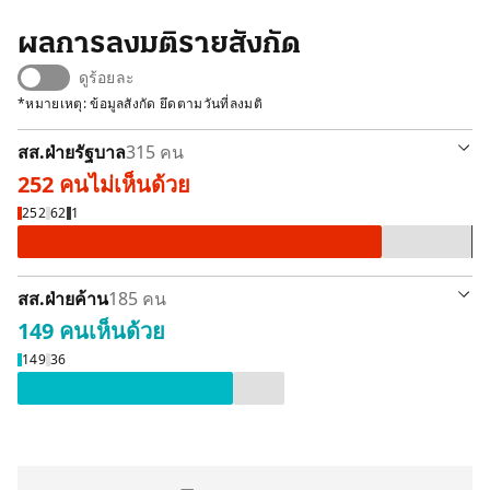
ผลการลงมติรายสังกัด
ดูร้อยละ
*หมายเหตุ: ข้อมูลสังกัด ยึดตามวันที่ลงมติ
สส.ฝ่ายรัฐบาล
315 คน
252 คน
ไม่เห็นด้วย
ไม่เห็นด้วย 252 คน
ลา / ขาดลงมติ 62 
งดออกเสีย
252
62
1
สส.ฝ่ายค้าน
185 คน
149 คน
เห็นด้วย
เห็นด้วย 149 คน
ลา / ขาดลงมติ 36 คน
149
36