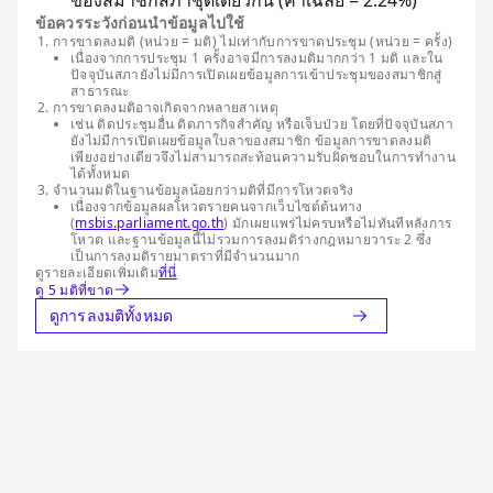
ของสมาชิกสภาชุดเดียวกัน (ค่าเฉลี่ย = 2.24%)
ข้อควรระวังก่อนนำข้อมูลไปใช้
การขาดลงมติ (หน่วย = มติ) ไม่เท่ากับการขาดประชุม (หน่วย = ครั้ง)
เนื่องจากการประชุม 1 ครั้งอาจมีการลงมติมากกว่า 1 มติ และใน
ปัจจุบันสภายังไม่มีการเปิดเผยข้อมูลการเข้าประชุมของสมาชิกสู่
สาธารณะ
การขาดลงมติอาจเกิดจากหลายสาเหตุ
เช่น ติดประชุมอื่น ติดภารกิจสำคัญ หรือเจ็บป่วย โดยที่ปัจจุบันสภา
ยังไม่มีการเปิดเผยข้อมูลใบลาของสมาชิก ข้อมูลการขาดลงมติ
เพียงอย่างเดียวจึงไม่สามารถสะท้อนความรับผิดชอบในการทำงาน
ได้ทั้งหมด
จำนวนมติในฐานข้อมูลน้อยกว่ามติที่มีการโหวตจริง
เนื่องจากข้อมูลผลโหวตรายคนจากเว็บไซต์ต้นทาง
(
msbis.parliament.go.th
) มักเผยแพร่ไม่ครบหรือไม่ทันทีหลังการ
โหวต และฐานข้อมูลนี้ไม่รวมการลงมติร่างกฎหมายวาระ 2 ซึ่ง
เป็นการลงมติรายมาตราที่มีจำนวนมาก
ดูรายละเอียดเพิ่มเติม
ที่นี่
ดู 5 มติที่ขาด
ดูการลงมติทั้งหมด