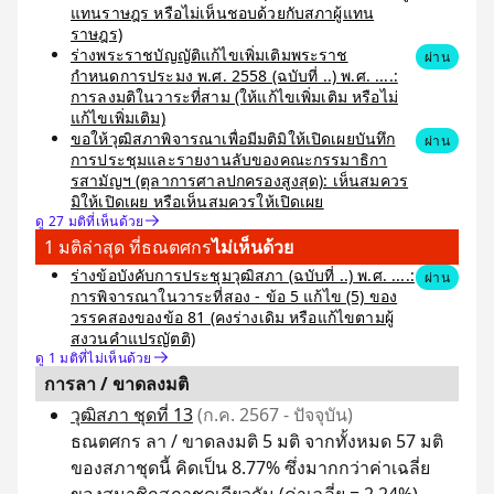
แทนราษฎร หรือไม่เห็นชอบด้วยกับสภาผู้แทน
ราษฎร)
ร่างพระราชบัญญัติแก้ไขเพิ่มเติมพระราช
ผ่าน
กำหนดการประมง พ.ศ. 2558 (ฉบับที่ ..) พ.ศ. ....:
การลงมติในวาระที่สาม (ให้แก้ไขเพิ่มเติม หรือไม่
แก้ไขเพิ่มเติม)
ขอให้วุฒิสภาพิจารณาเพื่อมีมติมิให้เปิดเผยบันทึก
ผ่าน
การประชุมและรายงานลับของคณะกรรมาธิกา
รสามัญฯ (ตุลาการศาลปกครองสูงสุด): เห็นสมควร
มิให้เปิดเผย หรือเห็นสมควรให้เปิดเผย
ดู 27 มติที่เห็นด้วย
1 มติล่าสุด ที่ธณตศกร
ไม่เห็นด้วย
ร่างข้อบังคับการประชุมวุฒิสภา (ฉบับที่ ..) พ.ศ. ....:
ผ่าน
การพิจารณาในวาระที่สอง - ข้อ 5 แก้ไข (5) ของ
วรรคสองของข้อ 81 (คงร่างเดิม หรือแก้ไขตามผู้
สงวนคำแปรญัตติ)
ดู 1 มติที่ไม่เห็นด้วย
การลา / ขาดลงมติ
วุฒิสภา ชุดที่ 13
(ก.ค. 2567 - ปัจจุบัน)
ธณตศกร ลา / ขาดลงมติ 5 มติ จากทั้งหมด 57 มติ
ของสภาชุดนี้ คิดเป็น 8.77% ซึ่งมากกว่าค่าเฉลี่ย