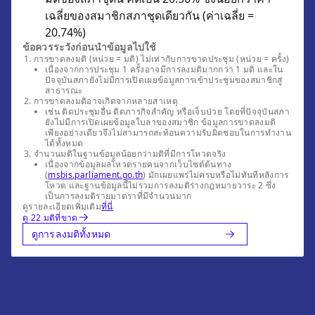
เฉลี่ยของสมาชิกสภาชุดเดียวกัน (ค่าเฉลี่ย =
20.74%)
ข้อควรระวังก่อนนำข้อมูลไปใช้
การขาดลงมติ (หน่วย = มติ) ไม่เท่ากับการขาดประชุม (หน่วย = ครั้ง)
เนื่องจากการประชุม 1 ครั้งอาจมีการลงมติมากกว่า 1 มติ และใน
ปัจจุบันสภายังไม่มีการเปิดเผยข้อมูลการเข้าประชุมของสมาชิกสู่
สาธารณะ
การขาดลงมติอาจเกิดจากหลายสาเหตุ
เช่น ติดประชุมอื่น ติดภารกิจสำคัญ หรือเจ็บป่วย โดยที่ปัจจุบันสภา
ยังไม่มีการเปิดเผยข้อมูลใบลาของสมาชิก ข้อมูลการขาดลงมติ
เพียงอย่างเดียวจึงไม่สามารถสะท้อนความรับผิดชอบในการทำงาน
ได้ทั้งหมด
จำนวนมติในฐานข้อมูลน้อยกว่ามติที่มีการโหวตจริง
เนื่องจากข้อมูลผลโหวตรายคนจากเว็บไซต์ต้นทาง
(
msbis.parliament.go.th
) มักเผยแพร่ไม่ครบหรือไม่ทันทีหลังการ
โหวต และฐานข้อมูลนี้ไม่รวมการลงมติร่างกฎหมายวาระ 2 ซึ่ง
เป็นการลงมติรายมาตราที่มีจำนวนมาก
ดูรายละเอียดเพิ่มเติม
ที่นี่
ดู 22 มติที่ขาด
ดูการลงมติทั้งหมด