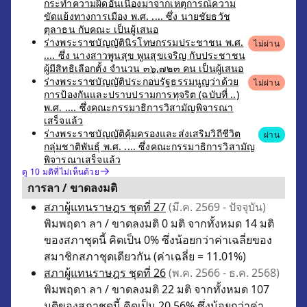
กระทำความผิดอันเนื่องมาจากเหตุการณ์ความ
ขัดแย้งทางการเมือง พ.ศ. .... ซึ่ง นายชัยธวัช
ตุลาธน กับคณะ เป็นผู้เสนอ
ร่างพระราชบัญญัตินิรโทษกรรมประชาชน พ.ศ.
ไม่ผ่าน
.... ซึ่ง นางสาวพูนสุข พูนสุขเจริญ กับประชาชน
ผู้มีสิทธิเลือกตั้ง จำนวน ๓๖,๗๒๓ คน เป็นผู้เสนอ
ร่างพระราชบัญญัติประกอบรัฐธรรมนูญว่าด้วย
ไม่ผ่าน
การป้องกันและปราบปรามการทุจริต (ฉบับที่ ..)
พ.ศ. .... ซึ่งคณะกรรมาธิการวิสามัญพิจารณา
เสร็จแล้ว
ร่างพระราชบัญญัติคุ้มครองและส่งเสริมวิถีชีวิต
ผ่าน
กลุ่มชาติพันธุ์ พ.ศ. .... ซึ่งคณะกรรมาธิการวิสามัญ
พิจารณาเสร็จแล้ว
ดู 10 มติที่ไม่เห็นด้วย
การลา / ขาดลงมติ
สภาผู้แทนราษฎร ชุดที่ 27
(มี.ค. 2569 - ปัจจุบัน)
พิมพฤดา ลา / ขาดลงมติ 0 มติ จากทั้งหมด 14 มติ
ของสภาชุดนี้ คิดเป็น 0% ซึ่งน้อยกว่าค่าเฉลี่ยของ
สมาชิกสภาชุดเดียวกัน (ค่าเฉลี่ย = 11.01%)
สภาผู้แทนราษฎร ชุดที่ 26
(พ.ค. 2566 - ธ.ค. 2568)
พิมพฤดา ลา / ขาดลงมติ 22 มติ จากทั้งหมด 107
มติของสภาชุดนี้ คิดเป็น 20.56% ซึ่งน้อยกว่าค่า