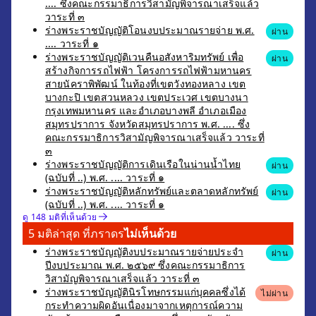
.... ซึ่งคณะกรรมาธิการวิสามัญพิจารณาเสร็จแล้ว
วาระที่ ๓
ร่างพระราชบัญญัติโอนงบประมาณรายจ่าย พ.ศ.
ผ่าน
.... วาระที่ ๑
ร่างพระราชบัญญัติเวนคืนอสังหาริมทรัพย์ เพื่อ
ผ่าน
สร้างกิจการรถไฟฟ้า โครงการรถไฟฟ้ามหานคร
สายนัคราพิพัฒน์ ในท้องที่เขตวังทองหลาง เขต
บางกะปิ เขตสวนหลวง เขตประเวศ เขตบางนา
กรุงเทพมหานคร และอำเภอบางพลี อำเภอเมือง
สมุทรปราการ จังหวัดสมุทรปราการ พ.ศ. .... ซึ่ง
คณะกรรมาธิการวิสามัญพิจารณาเสร็จแล้ว วาระที่
๓
ร่างพระราชบัญญัติการเดินเรือในน่านน้ำไทย
ผ่าน
(ฉบับที่ ..) พ.ศ. .... วาระที่ ๑
ร่างพระราชบัญญัติหลักทรัพย์และตลาดหลักทรัพย์
ผ่าน
(ฉบับที่ ..) พ.ศ. .... วาระที่ ๑
ดู 148 มติที่เห็นด้วย
5 มติล่าสุด ที่ภราดร
ไม่เห็นด้วย
ร่างพระราชบัญญัติงบประมาณรายจ่ายประจำ
ผ่าน
ปีงบประมาณ พ.ศ. ๒๕๖๙ ซึ่งคณะกรรมาธิการ
วิสามัญพิจารณาเสร็จแล้ว วาระที่ ๓
ร่างพระราชบัญญัตินิรโทษกรรมแก่บุคคลซึ่งได้
ไม่ผ่าน
กระทำความผิดอันเนื่องมาจากเหตุการณ์ความ