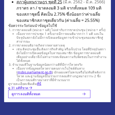
สภาผู้แทนราษฎร ชุดที่ 25
(มี.ค. 2562 - มี.ค. 2566)
ภราดร ลา / ขาดลงมติ 3 มติ จากทั้งหมด 109 มติ
ของสภาชุดนี้ คิดเป็น 2.75% ซึ่งน้อยกว่าค่าเฉลี่ย
ของสมาชิกสภาชุดเดียวกัน (ค่าเฉลี่ย = 25.55%)
ข้อควรระวังก่อนนำข้อมูลไปใช้
การขาดลงมติ (หน่วย = มติ) ไม่เท่ากับการขาดประชุม (หน่วย = ครั้ง)
เนื่องจากการประชุม 1 ครั้งอาจมีการลงมติมากกว่า 1 มติ และใน
ปัจจุบันสภายังไม่มีการเปิดเผยข้อมูลการเข้าประชุมของสมาชิกสู่
สาธารณะ
การขาดลงมติอาจเกิดจากหลายสาเหตุ
เช่น ติดประชุมอื่น ติดภารกิจสำคัญ หรือเจ็บป่วย โดยที่ปัจจุบันสภา
ยังไม่มีการเปิดเผยข้อมูลใบลาของสมาชิก ข้อมูลการขาดลงมติ
เพียงอย่างเดียวจึงไม่สามารถสะท้อนความรับผิดชอบในการทำงาน
ได้ทั้งหมด
จำนวนมติในฐานข้อมูลน้อยกว่ามติที่มีการโหวตจริง
เนื่องจากข้อมูลผลโหวตรายคนจากเว็บไซต์ต้นทาง
(
msbis.parliament.go.th
) มักเผยแพร่ไม่ครบหรือไม่ทันทีหลังการ
โหวต และฐานข้อมูลนี้ไม่รวมการลงมติร่างกฎหมายวาระ 2 ซึ่ง
เป็นการลงมติรายมาตราที่มีจำนวนมาก
ดูรายละเอียดเพิ่มเติม
ที่นี่
ดู 31 มติที่ขาด
ดูการลงมติทั้งหมด