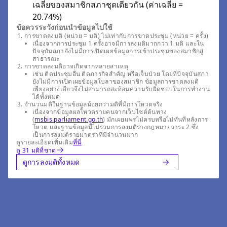
เฉลี่ยของสมาชิกสภาชุดเดียวกัน (ค่าเฉลี่ย =
20.74%)
ข้อควรระวังก่อนนำข้อมูลไปใช้
การขาดลงมติ (หน่วย = มติ) ไม่เท่ากับการขาดประชุม (หน่วย = ครั้ง)
เนื่องจากการประชุม 1 ครั้งอาจมีการลงมติมากกว่า 1 มติ และใน
ปัจจุบันสภายังไม่มีการเปิดเผยข้อมูลการเข้าประชุมของสมาชิกสู่
สาธารณะ
การขาดลงมติอาจเกิดจากหลายสาเหตุ
เช่น ติดประชุมอื่น ติดภารกิจสำคัญ หรือเจ็บป่วย โดยที่ปัจจุบันสภา
ยังไม่มีการเปิดเผยข้อมูลใบลาของสมาชิก ข้อมูลการขาดลงมติ
เพียงอย่างเดียวจึงไม่สามารถสะท้อนความรับผิดชอบในการทำงาน
ได้ทั้งหมด
จำนวนมติในฐานข้อมูลน้อยกว่ามติที่มีการโหวตจริง
เนื่องจากข้อมูลผลโหวตรายคนจากเว็บไซต์ต้นทาง
(
msbis.parliament.go.th
) มักเผยแพร่ไม่ครบหรือไม่ทันทีหลังการ
โหวต และฐานข้อมูลนี้ไม่รวมการลงมติร่างกฎหมายวาระ 2 ซึ่ง
เป็นการลงมติรายมาตราที่มีจำนวนมาก
ดูรายละเอียดเพิ่มเติม
ที่นี่
ดู 31 มติที่ขาด
ดูการลงมติทั้งหมด