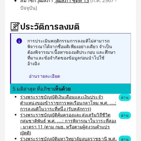
สมาชิกวุฒิสภา
วุฒิสภา ชุดที่ 13
(ก.ค. 2567 -
ปัจจุบัน)
ประวัติการลงมติ
การประเมินพฤติกรรมการลงมติไม่สามารถ
พิจารณาได้จากชื่อมติเพียงอย่างเดียว จำเป็น
ต้องพิจารณาเนื้อหาของมติประกอบ และศึกษา
ที่มาและข้อจำกัดของข้อมูลก่อนนำไปใช้
อ้างอิง
อ่านรายละเอียด
5 มติล่าสุด ที่อภิชา
เห็นด้วย
ร่างพระราชบัญญัติเงินเดือนและเงินประจำ
ผ่าน
ตำแหน่งของข้าราชการพลเรือนกลาโหม พ.ศ. ....:
การลงมติในวาระที่หนึ่ง (รับหลักการ)
ร่างพระราชบัญญัติคุ้มครองและส่งเสริมวิถีชีวิต
ผ่าน
กลุ่มชาติพันธุ์ พ.ศ. ....: การพิจารณาในวาระที่สอง
- มาตรา 11 (ตาม กมธ. หรือตามผู้สงวนคำแปร
ญัตติ)
ร่างพระราชบัญญัติมหาวิทยาลัยอุบลราชธานี พ.ศ.
ผ่าน