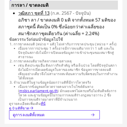
การลา / ขาดลงมติ
วุฒิสภา ชุดที่ 13
(ก.ค. 2567 - ปัจจุบัน)
อภิชา ลา / ขาดลงมติ 0 มติ จากทั้งหมด 57 มติของ
สภาชุดนี้ คิดเป็น 0% ซึ่งน้อยกว่าค่าเฉลี่ยของ
สมาชิกสภาชุดเดียวกัน (ค่าเฉลี่ย = 2.24%)
ข้อควรระวังก่อนนำข้อมูลไปใช้
การขาดลงมติ (หน่วย = มติ) ไม่เท่ากับการขาดประชุม (หน่วย = ครั้ง)
เนื่องจากการประชุม 1 ครั้งอาจมีการลงมติมากกว่า 1 มติ และใน
ปัจจุบันสภายังไม่มีการเปิดเผยข้อมูลการเข้าประชุมของสมาชิกสู่
สาธารณะ
การขาดลงมติอาจเกิดจากหลายสาเหตุ
เช่น ติดประชุมอื่น ติดภารกิจสำคัญ หรือเจ็บป่วย โดยที่ปัจจุบันสภา
ยังไม่มีการเปิดเผยข้อมูลใบลาของสมาชิก ข้อมูลการขาดลงมติ
เพียงอย่างเดียวจึงไม่สามารถสะท้อนความรับผิดชอบในการทำงาน
ได้ทั้งหมด
จำนวนมติในฐานข้อมูลน้อยกว่ามติที่มีการโหวตจริง
เนื่องจากข้อมูลผลโหวตรายคนจากเว็บไซต์ต้นทาง
(
msbis.parliament.go.th
) มักเผยแพร่ไม่ครบหรือไม่ทันทีหลังการ
โหวต และฐานข้อมูลนี้ไม่รวมการลงมติร่างกฎหมายวาระ 2 ซึ่ง
เป็นการลงมติรายมาตราที่มีจำนวนมาก
ดูรายละเอียดเพิ่มเติม
ที่นี่
ดู 0 มติที่ขาด
ดูการลงมติทั้งหมด