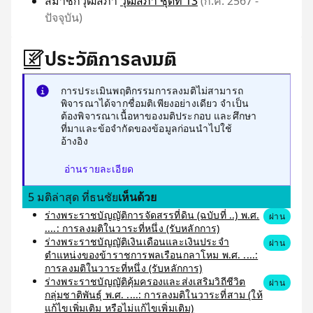
สมาชิกวุฒิสภา
วุฒิสภา ชุดที่ 13
(ก.ค. 2567 -
ปัจจุบัน)
ประวัติการลงมติ
การประเมินพฤติกรรมการลงมติไม่สามารถ
พิจารณาได้จากชื่อมติเพียงอย่างเดียว จำเป็น
ต้องพิจารณาเนื้อหาของมติประกอบ และศึกษา
ที่มาและข้อจำกัดของข้อมูลก่อนนำไปใช้
อ้างอิง
อ่านรายละเอียด
5 มติล่าสุด ที่ธนชัย
เห็นด้วย
ร่างพระราชบัญญัติการจัดสรรที่ดิน (ฉบับที่ ..) พ.ศ.
ผ่าน
....: การลงมติในวาระที่หนึ่ง (รับหลักการ)
ร่างพระราชบัญญัติเงินเดือนและเงินประจำ
ผ่าน
ตำแหน่งของข้าราชการพลเรือนกลาโหม พ.ศ. ....:
การลงมติในวาระที่หนึ่ง (รับหลักการ)
ร่างพระราชบัญญัติคุ้มครองและส่งเสริมวิถีชีวิต
ผ่าน
กลุ่มชาติพันธุ์ พ.ศ. ....: การลงมติในวาระที่สาม (ให้
แก้ไขเพิ่มเติม หรือไม่แก้ไขเพิ่มเติม)