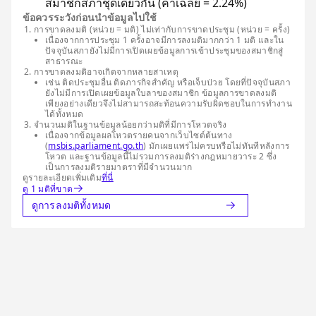
สมาชิกสภาชุดเดียวกัน (ค่าเฉลี่ย = 2.24%)
ข้อควรระวังก่อนนำข้อมูลไปใช้
การขาดลงมติ (หน่วย = มติ) ไม่เท่ากับการขาดประชุม (หน่วย = ครั้ง)
เนื่องจากการประชุม 1 ครั้งอาจมีการลงมติมากกว่า 1 มติ และใน
ปัจจุบันสภายังไม่มีการเปิดเผยข้อมูลการเข้าประชุมของสมาชิกสู่
สาธารณะ
การขาดลงมติอาจเกิดจากหลายสาเหตุ
เช่น ติดประชุมอื่น ติดภารกิจสำคัญ หรือเจ็บป่วย โดยที่ปัจจุบันสภา
ยังไม่มีการเปิดเผยข้อมูลใบลาของสมาชิก ข้อมูลการขาดลงมติ
เพียงอย่างเดียวจึงไม่สามารถสะท้อนความรับผิดชอบในการทำงาน
ได้ทั้งหมด
จำนวนมติในฐานข้อมูลน้อยกว่ามติที่มีการโหวตจริง
เนื่องจากข้อมูลผลโหวตรายคนจากเว็บไซต์ต้นทาง
(
msbis.parliament.go.th
) มักเผยแพร่ไม่ครบหรือไม่ทันทีหลังการ
โหวต และฐานข้อมูลนี้ไม่รวมการลงมติร่างกฎหมายวาระ 2 ซึ่ง
เป็นการลงมติรายมาตราที่มีจำนวนมาก
ดูรายละเอียดเพิ่มเติม
ที่นี่
ดู 1 มติที่ขาด
ดูการลงมติทั้งหมด