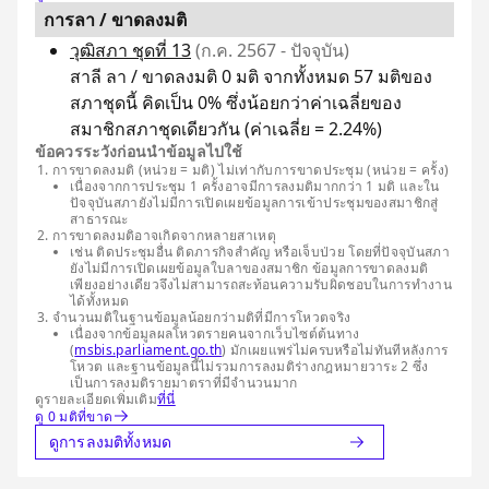
การลา / ขาดลงมติ
วุฒิสภา ชุดที่ 13
(ก.ค. 2567 - ปัจจุบัน)
สาลี ลา / ขาดลงมติ 0 มติ จากทั้งหมด 57 มติของ
สภาชุดนี้ คิดเป็น 0% ซึ่งน้อยกว่าค่าเฉลี่ยของ
สมาชิกสภาชุดเดียวกัน (ค่าเฉลี่ย = 2.24%)
ข้อควรระวังก่อนนำข้อมูลไปใช้
การขาดลงมติ (หน่วย = มติ) ไม่เท่ากับการขาดประชุม (หน่วย = ครั้ง)
เนื่องจากการประชุม 1 ครั้งอาจมีการลงมติมากกว่า 1 มติ และใน
ปัจจุบันสภายังไม่มีการเปิดเผยข้อมูลการเข้าประชุมของสมาชิกสู่
สาธารณะ
การขาดลงมติอาจเกิดจากหลายสาเหตุ
เช่น ติดประชุมอื่น ติดภารกิจสำคัญ หรือเจ็บป่วย โดยที่ปัจจุบันสภา
ยังไม่มีการเปิดเผยข้อมูลใบลาของสมาชิก ข้อมูลการขาดลงมติ
เพียงอย่างเดียวจึงไม่สามารถสะท้อนความรับผิดชอบในการทำงาน
ได้ทั้งหมด
จำนวนมติในฐานข้อมูลน้อยกว่ามติที่มีการโหวตจริง
เนื่องจากข้อมูลผลโหวตรายคนจากเว็บไซต์ต้นทาง
(
msbis.parliament.go.th
) มักเผยแพร่ไม่ครบหรือไม่ทันทีหลังการ
โหวต และฐานข้อมูลนี้ไม่รวมการลงมติร่างกฎหมายวาระ 2 ซึ่ง
เป็นการลงมติรายมาตราที่มีจำนวนมาก
ดูรายละเอียดเพิ่มเติม
ที่นี่
ดู 0 มติที่ขาด
ดูการลงมติทั้งหมด