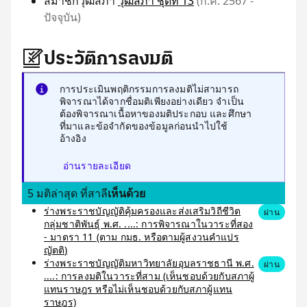
สมาชิกวุฒิสภา
วุฒิสภา ชุดที่ 13
(ก.ค. 2567 -
ปัจจุบัน)
ประวัติการลงมติ
การประเมินพฤติกรรมการลงมติไม่สามารถ
พิจารณาได้จากชื่อมติเพียงอย่างเดียว จำเป็น
ต้องพิจารณาเนื้อหาของมติประกอบ และศึกษา
ที่มาและข้อจำกัดของข้อมูลก่อนนำไปใช้
อ้างอิง
อ่านรายละเอียด
5 มติล่าสุด ที่สาลี
เห็นด้วย
ร่างพระราชบัญญัติคุ้มครองและส่งเสริมวิถีชีวิต
ผ่าน
กลุ่มชาติพันธุ์ พ.ศ. ....: การพิจารณาในวาระที่สอง
- มาตรา 11 (ตาม กมธ. หรือตามผู้สงวนคำแปร
ญัตติ)
ร่างพระราชบัญญัติมหาวิทยาลัยอุบลราชธานี พ.ศ.
ผ่าน
....: การลงมติในวาระที่สาม (เห็นชอบด้วยกับสภาผู้
แทนราษฎร หรือไม่เห็นชอบด้วยกับสภาผู้แทน
ราษฎร)