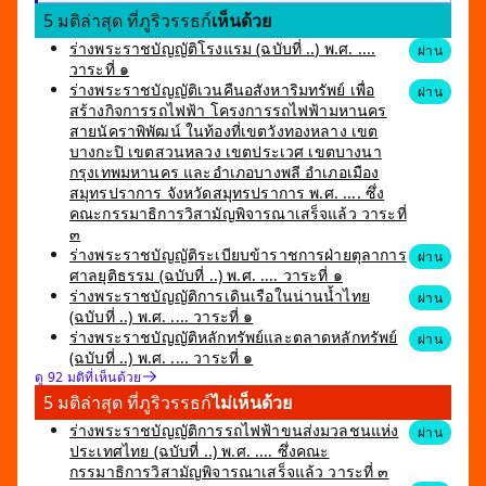
5 มติล่าสุด ที่ภูริวรรธก์
เห็นด้วย
ร่างพระราชบัญญัติโรงแรม (ฉบับที่ ..) พ.ศ. ....
ผ่าน
วาระที่ ๑
ร่างพระราชบัญญัติเวนคืนอสังหาริมทรัพย์ เพื่อ
ผ่าน
สร้างกิจการรถไฟฟ้า โครงการรถไฟฟ้ามหานคร
สายนัคราพิพัฒน์ ในท้องที่เขตวังทองหลาง เขต
บางกะปิ เขตสวนหลวง เขตประเวศ เขตบางนา
กรุงเทพมหานคร และอำเภอบางพลี อำเภอเมือง
สมุทรปราการ จังหวัดสมุทรปราการ พ.ศ. .... ซึ่ง
คณะกรรมาธิการวิสามัญพิจารณาเสร็จแล้ว วาระที่
๓
ร่างพระราชบัญญัติระเบียบข้าราชการฝ่ายตุลาการ
ผ่าน
ศาลยุติธรรม (ฉบับที่ ..) พ.ศ. .... วาระที่ ๑
ร่างพระราชบัญญัติการเดินเรือในน่านน้ำไทย
ผ่าน
(ฉบับที่ ..) พ.ศ. .... วาระที่ ๑
ร่างพระราชบัญญัติหลักทรัพย์และตลาดหลักทรัพย์
ผ่าน
(ฉบับที่ ..) พ.ศ. .... วาระที่ ๑
ดู 92 มติที่เห็นด้วย
5 มติล่าสุด ที่ภูริวรรธก์
ไม่เห็นด้วย
ร่างพระราชบัญญัติการรถไฟฟ้าขนส่งมวลชนแห่ง
ผ่าน
ประเทศไทย (ฉบับที่ ..) พ.ศ. .... ซึ่งคณะ
กรรมาธิการวิสามัญพิจารณาเสร็จแล้ว วาระที่ ๓