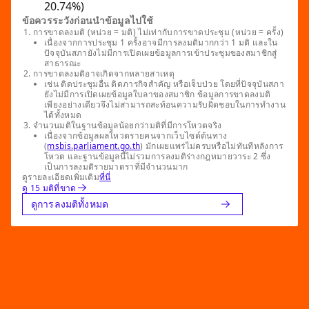
20.74%)
ข้อควรระวังก่อนนำข้อมูลไปใช้
การขาดลงมติ (หน่วย = มติ) ไม่เท่ากับการขาดประชุม (หน่วย = ครั้ง)
เนื่องจากการประชุม 1 ครั้งอาจมีการลงมติมากกว่า 1 มติ และใน
ปัจจุบันสภายังไม่มีการเปิดเผยข้อมูลการเข้าประชุมของสมาชิกสู่
สาธารณะ
การขาดลงมติอาจเกิดจากหลายสาเหตุ
เช่น ติดประชุมอื่น ติดภารกิจสำคัญ หรือเจ็บป่วย โดยที่ปัจจุบันสภา
ยังไม่มีการเปิดเผยข้อมูลใบลาของสมาชิก ข้อมูลการขาดลงมติ
เพียงอย่างเดียวจึงไม่สามารถสะท้อนความรับผิดชอบในการทำงาน
ได้ทั้งหมด
จำนวนมติในฐานข้อมูลน้อยกว่ามติที่มีการโหวตจริง
เนื่องจากข้อมูลผลโหวตรายคนจากเว็บไซต์ต้นทาง
(
msbis.parliament.go.th
) มักเผยแพร่ไม่ครบหรือไม่ทันทีหลังการ
โหวต และฐานข้อมูลนี้ไม่รวมการลงมติร่างกฎหมายวาระ 2 ซึ่ง
เป็นการลงมติรายมาตราที่มีจำนวนมาก
ดูรายละเอียดเพิ่มเติม
ที่นี่
ดู 15 มติที่ขาด
ดูการลงมติทั้งหมด