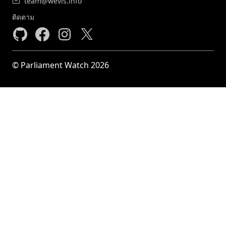
team@wevis.info
ติดตาม
© Parliament Watch 2026