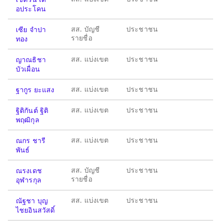
อประโคน
สส. บัญชี
ประชาชน
เซีย จำปา
รายชื่อ
ทอง
สส. แบ่งเขต
ประชาชน
ญาณธิชา
บัวเผื่อน
สส. แบ่งเขต
ประชาชน
ฐากูร ยะแสง
สส. แบ่งเขต
ประชาชน
ฐิติกันต์ ฐิติ
พฤฒิกุล
สส. แบ่งเขต
ประชาชน
ณกร ชารี
พันธ์
สส. บัญชี
ประชาชน
ณรงเดช
รายชื่อ
อุฬารกุล
สส. แบ่งเขต
ประชาชน
ณัฐชา บุญ
ไชยอินสวัสดิ์