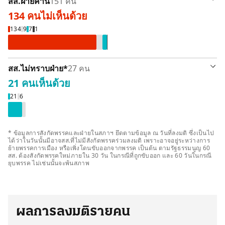
สส.ฝ่ายค้าน
151 คน
134 คน
ไม่เห็นด้วย
ไม่เห็นด้วย 134 คน
ลา / ขาดลงมติ 9 คน
งดออกเสียง 1 คน
เห็นด้วย 7 คน
134
9
7
1
รายละเอียด
สส.ไม่ทราบฝ่าย
*
27 คน
21 คน
เห็นด้วย
็นด้วย 21 คน
 / ขาดลงมติ 6 คน
21
6
* ข้อมูลการสังกัดพรรคและฝ่ายในสภาฯ ยึดตามข้อมูล ณ วันที่ลงมติ ซึ่งเป็นไป
ได้ว่าในวันนั้นมีอาจสส.ที่ไม่มีสังกัดพรรคร่วมลงมติ เพราะอาจอยู่ระหว่างการ
ย้ายพรรคการเมือง หรือเพิ่งโดนขับออกจากพรรค เป็นต้น ตามรัฐธรรมนูญ 60
สส. ต้องสังกัดพรรคใหม่ภายใน 30 วัน ในกรณีที่ถูกขับออก และ 60 วันในกรณี
ยุบพรรค ไม่เช่นนั้นจะพ้นสภาพ
ผลการลงมติรายคน