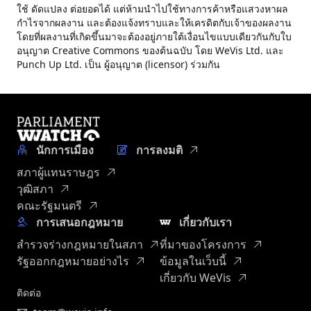
ใช้ ดัดแปลง ต่อยอดได้ แต่ห้ามนำไปใช้ทางการค้าหรือแสวงหาผล
กำไรจากผลงาน และต้องแจ้งทราบและให้เครดิตกับเจ้าของผลงาน
โดยที่ผลงานที่เกิดขึ้นมาจะต้องอยู่ภายใต้เงื่อนไขแบบเดียวกันกับใบ
อนุญาต Creative Commons ของต้นฉบับ โดย WeVis Ltd. และ
Punch Up Ltd. เป็น ผู้อนุญาต (licensor) ร่วมกัน
นักการเมือง
การลงมติ
สภาผู้แทนราษฎร
วุฒิสภา
คณะรัฐมนตรี
การเสนอกฎหมาย
เกี่ยวกับเรา
สำรวจร่างกฎหมายในสภา
ที่มาของโครงการ
รัฐออกกฎหมายอย่างไร
ข้อมูลในเว็บนี้
เกี่ยวกับ WeVis
ติดต่อ