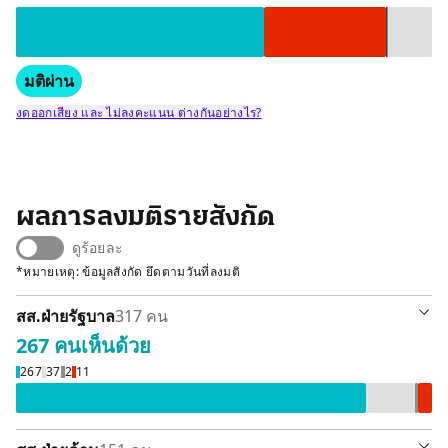
มติผ่าน
งดออกเสียง และ ไม่ลงคะแนน ต่างกันอย่างไร?
ผลการลงมติรายสังกัด
ดูร้อยละ
*หมายเหตุ: ข้อมูลสังกัด ยึดตามวันที่ลงมติ
สส.ฝ่ายรัฐบาล
317 คน
267 คน
เห็นด้วย
เห็นด้วย 267 คน
ลา / ขาดลงมติ 37 
ไม่ลงคะแนนเสีย
ไม่เห็นด้วย 
267
37
2
11