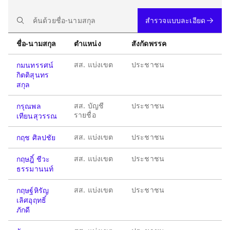
สำรวจแบบละเอียด
ชื่อ-นามสกุล
ตำแหน่ง
สังกัดพรรค
สส. แบ่งเขต
ประชาชน
กมนทรรศน์
กิตติสุนทร
สกุล
สส. บัญชี
ประชาชน
กรุณพล
รายชื่อ
เทียนสุวรรณ
สส. แบ่งเขต
ประชาชน
กฤช ศิลปชัย
สส. แบ่งเขต
ประชาชน
กฤษฎิ์ ชีวะ
ธรรมานนท์
สส. แบ่งเขต
ประชาชน
กฤษฐ์หิรัญ
เลิศอุฤทธิ์
ภักดี