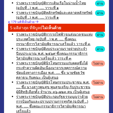
ร่างพระราชบัญญัติการเดินเรือในน่านน้ำไทย
ผ่าน
(ฉบับที่ ..) พ.ศ. .... วาระที่ ๑
ร่างพระราชบัญญัติหลักทรัพย์และตลาดหลักทรัพย์
ผ่าน
(ฉบับที่ ..) พ.ศ. .... วาระที่ ๑
ดู 179 มติที่เห็นด้วย
5 มติล่าสุด ที่พิบูลย์
ไม่เห็นด้วย
ร่างพระราชบัญญัติการรถไฟฟ้าขนส่งมวลชนแห่ง
ผ่าน
ประเทศไทย (ฉบับที่ ..) พ.ศ. .... ซึ่งคณะ
กรรมาธิการวิสามัญพิจารณาเสร็จแล้ว วาระที่ ๓
ร่างพระราชบัญญัติงบประมาณรายจ่ายประจำ
ผ่าน
ปีงบประมาณ พ.ศ. ๒๕๖๙ ซึ่งคณะกรรมาธิการ
วิสามัญพิจารณาเสร็จแล้ว วาระที่ ๓
ร่างพระราชบัญญัตินิรโทษกรรมแก่บุคคลซึ่งได้
ไม่ผ่าน
กระทำความผิดอันเนื่องมาจากเหตุการณ์ความ
ขัดแย้งทางการเมือง พ.ศ. .... ซึ่ง นายชัยธวัช
ตุลาธน กับคณะ เป็นผู้เสนอ
ร่างพระราชบัญญัตินิรโทษกรรมประชาชน พ.ศ.
ไม่ผ่าน
.... ซึ่ง นางสาวพูนสุข พูนสุขเจริญ กับประชาชน
ผู้มีสิทธิเลือกตั้ง จำนวน ๓๖,๗๒๓ คน เป็นผู้เสนอ
ร่างพระราชบัญญัติประกอบรัฐธรรมนูญว่าด้วย
ไม่ผ่าน
การป้องกันและปราบปรามการทุจริต (ฉบับที่ ..)
พ.ศ. .... ซึ่งคณะกรรมาธิการวิสามัญพิจารณา
เสร็จแล้ว