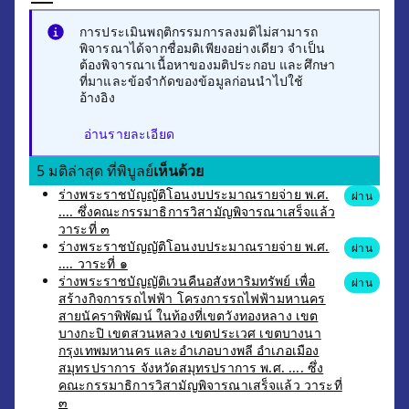
การประเมินพฤติกรรมการลงมติไม่สามารถ
พิจารณาได้จากชื่อมติเพียงอย่างเดียว จำเป็น
ต้องพิจารณาเนื้อหาของมติประกอบ และศึกษา
ที่มาและข้อจำกัดของข้อมูลก่อนนำไปใช้
อ้างอิง
อ่านรายละเอียด
5 มติล่าสุด ที่พิบูลย์
เห็นด้วย
ร่างพระราชบัญญัติโอนงบประมาณรายจ่าย พ.ศ.
ผ่าน
.... ซึ่งคณะกรรมาธิการวิสามัญพิจารณาเสร็จแล้ว
วาระที่ ๓
ร่างพระราชบัญญัติโอนงบประมาณรายจ่าย พ.ศ.
ผ่าน
.... วาระที่ ๑
ร่างพระราชบัญญัติเวนคืนอสังหาริมทรัพย์ เพื่อ
ผ่าน
สร้างกิจการรถไฟฟ้า โครงการรถไฟฟ้ามหานคร
สายนัคราพิพัฒน์ ในท้องที่เขตวังทองหลาง เขต
บางกะปิ เขตสวนหลวง เขตประเวศ เขตบางนา
กรุงเทพมหานคร และอำเภอบางพลี อำเภอเมือง
สมุทรปราการ จังหวัดสมุทรปราการ พ.ศ. .... ซึ่ง
คณะกรรมาธิการวิสามัญพิจารณาเสร็จแล้ว วาระที่
๓