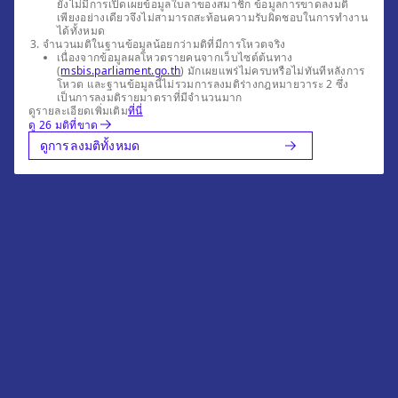
ยังไม่มีการเปิดเผยข้อมูลใบลาของสมาชิก ข้อมูลการขาดลงมติ
เพียงอย่างเดียวจึงไม่สามารถสะท้อนความรับผิดชอบในการทำงาน
ได้ทั้งหมด
จำนวนมติในฐานข้อมูลน้อยกว่ามติที่มีการโหวตจริง
เนื่องจากข้อมูลผลโหวตรายคนจากเว็บไซต์ต้นทาง
(
msbis.parliament.go.th
) มักเผยแพร่ไม่ครบหรือไม่ทันทีหลังการ
โหวต และฐานข้อมูลนี้ไม่รวมการลงมติร่างกฎหมายวาระ 2 ซึ่ง
เป็นการลงมติรายมาตราที่มีจำนวนมาก
ดูรายละเอียดเพิ่มเติม
ที่นี่
ดู 26 มติที่ขาด
ดูการลงมติทั้งหมด