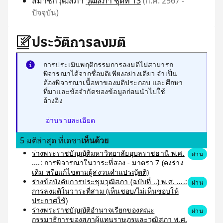
สมาชิกวุฒิสภา
วุฒิสภา ชุดที่ 13
(ก.ค. 2567 -
ปัจจุบัน)
ประวัติการลงมติ
การประเมินพฤติกรรมการลงมติไม่สามารถ
พิจารณาได้จากชื่อมติเพียงอย่างเดียว จำเป็น
ต้องพิจารณาเนื้อหาของมติประกอบ และศึกษา
ที่มาและข้อจำกัดของข้อมูลก่อนนำไปใช้
อ้างอิง
อ่านรายละเอียด
5 มติล่าสุด ที่เดชา
เห็นด้วย
ร่างพระราชบัญญัติมหาวิทยาลัยอุบลราชธานี พ.ศ.
ผ่าน
....: การพิจารณาในวาระที่สอง - มาตรา 7 (คงร่าง
เดิม หรือแก้ไขตามผู้สงวนคำแปรญัตติ)
ร่างข้อบังคับการประชุมวุฒิสภา (ฉบับที่ ..) พ.ศ. ....:
ผ่าน
การลงมติในวาระที่สาม (เห็นชอบ/ไม่เห็นชอบให้
ประกาศใช้)
ร่างพระราชบัญญัติอำนาจเรียกของคณะ
ผ่าน
กรรมาธิการของสภาผู้แทนราษฎรและวุฒิสภา พ.ศ.