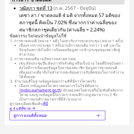
วุฒิสภา ชุดที่ 13
(ก.ค. 2567 - ปัจจุบัน)
เดชา ลา / ขาดลงมติ 4 มติ จากทั้งหมด 57 มติของ
สภาชุดนี้ คิดเป็น 7.02% ซึ่งมากกว่าค่าเฉลี่ยของ
สมาชิกสภาชุดเดียวกัน (ค่าเฉลี่ย = 2.24%)
ข้อควรระวังก่อนนำข้อมูลไปใช้
การขาดลงมติ (หน่วย = มติ) ไม่เท่ากับการขาดประชุม (หน่วย = ครั้ง)
เนื่องจากการประชุม 1 ครั้งอาจมีการลงมติมากกว่า 1 มติ และใน
ปัจจุบันสภายังไม่มีการเปิดเผยข้อมูลการเข้าประชุมของสมาชิกสู่
สาธารณะ
การขาดลงมติอาจเกิดจากหลายสาเหตุ
เช่น ติดประชุมอื่น ติดภารกิจสำคัญ หรือเจ็บป่วย โดยที่ปัจจุบันสภา
ยังไม่มีการเปิดเผยข้อมูลใบลาของสมาชิก ข้อมูลการขาดลงมติ
เพียงอย่างเดียวจึงไม่สามารถสะท้อนความรับผิดชอบในการทำงาน
ได้ทั้งหมด
จำนวนมติในฐานข้อมูลน้อยกว่ามติที่มีการโหวตจริง
เนื่องจากข้อมูลผลโหวตรายคนจากเว็บไซต์ต้นทาง
(
msbis.parliament.go.th
) มักเผยแพร่ไม่ครบหรือไม่ทันทีหลังการ
โหวต และฐานข้อมูลนี้ไม่รวมการลงมติร่างกฎหมายวาระ 2 ซึ่ง
เป็นการลงมติรายมาตราที่มีจำนวนมาก
ดูรายละเอียดเพิ่มเติม
ที่นี่
ดู 4 มติที่ขาด
ดูการลงมติทั้งหมด