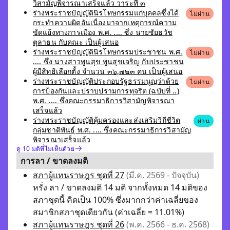
วิสามัญพิจารณาเสร็จแล้ว วาระที่ ๓
ร่างพระราชบัญญัตินิรโทษกรรมแก่บุคคลซึ่งได้
ไม่ผ่าน
กระทำความผิดอันเนื่องมาจากเหตุการณ์ความ
ขัดแย้งทางการเมือง พ.ศ. .... ซึ่ง นายชัยธวัช
ตุลาธน กับคณะ เป็นผู้เสนอ
ร่างพระราชบัญญัตินิรโทษกรรมประชาชน พ.ศ.
ไม่ผ่าน
.... ซึ่ง นางสาวพูนสุข พูนสุขเจริญ กับประชาชน
ผู้มีสิทธิเลือกตั้ง จำนวน ๓๖,๗๒๓ คน เป็นผู้เสนอ
ร่างพระราชบัญญัติประกอบรัฐธรรมนูญว่าด้วย
ไม่ผ่าน
การป้องกันและปราบปรามการทุจริต (ฉบับที่ ..)
พ.ศ. .... ซึ่งคณะกรรมาธิการวิสามัญพิจารณา
เสร็จแล้ว
ร่างพระราชบัญญัติคุ้มครองและส่งเสริมวิถีชีวิต
ผ่าน
กลุ่มชาติพันธุ์ พ.ศ. .... ซึ่งคณะกรรมาธิการวิสามัญ
พิจารณาเสร็จแล้ว
ดู 10 มติที่ไม่เห็นด้วย
การลา / ขาดลงมติ
สภาผู้แทนราษฎร ชุดที่ 27
(มี.ค. 2569 - ปัจจุบัน)
หรั่ง ลา / ขาดลงมติ 14 มติ จากทั้งหมด 14 มติของ
สภาชุดนี้ คิดเป็น 100% ซึ่งมากกว่าค่าเฉลี่ยของ
สมาชิกสภาชุดเดียวกัน (ค่าเฉลี่ย = 11.01%)
สภาผู้แทนราษฎร ชุดที่ 26
(พ.ค. 2566 - ธ.ค. 2568)