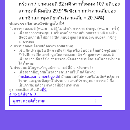
หรั่ง ลา / ขาดลงมติ 32 มติ จากทั้งหมด 107 มติของ
สภาชุดนี้ คิดเป็น 29.91% ซึ่งมากกว่าค่าเฉลี่ยของ
สมาชิกสภาชุดเดียวกัน (ค่าเฉลี่ย = 20.74%)
ข้อควรระวังก่อนนำข้อมูลไปใช้
การขาดลงมติ (หน่วย = มติ) ไม่เท่ากับการขาดประชุม (หน่วย = ครั้ง)
เนื่องจากการประชุม 1 ครั้งอาจมีการลงมติมากกว่า 1 มติ และใน
ปัจจุบันสภายังไม่มีการเปิดเผยข้อมูลการเข้าประชุมของสมาชิกสู่
สาธารณะ
การขาดลงมติอาจเกิดจากหลายสาเหตุ
เช่น ติดประชุมอื่น ติดภารกิจสำคัญ หรือเจ็บป่วย โดยที่ปัจจุบันสภา
ยังไม่มีการเปิดเผยข้อมูลใบลาของสมาชิก ข้อมูลการขาดลงมติ
เพียงอย่างเดียวจึงไม่สามารถสะท้อนความรับผิดชอบในการทำงาน
ได้ทั้งหมด
จำนวนมติในฐานข้อมูลน้อยกว่ามติที่มีการโหวตจริง
เนื่องจากข้อมูลผลโหวตรายคนจากเว็บไซต์ต้นทาง
(
msbis.parliament.go.th
) มักเผยแพร่ไม่ครบหรือไม่ทันทีหลังการ
โหวต และฐานข้อมูลนี้ไม่รวมการลงมติร่างกฎหมายวาระ 2 ซึ่ง
เป็นการลงมติรายมาตราที่มีจำนวนมาก
ดูรายละเอียดเพิ่มเติม
ที่นี่
ดู 46 มติที่ขาด
ดูการลงมติทั้งหมด