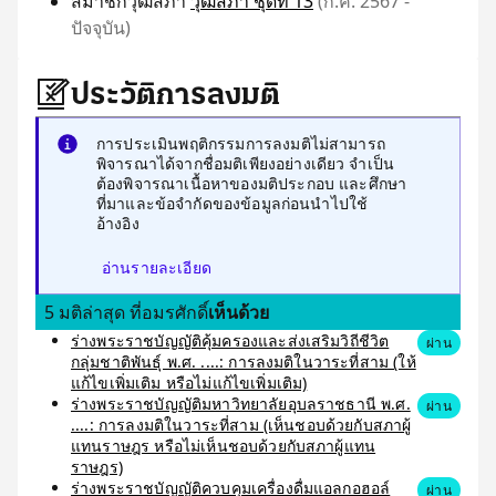
สมาชิกวุฒิสภา
วุฒิสภา ชุดที่ 13
(ก.ค. 2567 -
ปัจจุบัน)
ประวัติการลงมติ
การประเมินพฤติกรรมการลงมติไม่สามารถ
พิจารณาได้จากชื่อมติเพียงอย่างเดียว จำเป็น
ต้องพิจารณาเนื้อหาของมติประกอบ และศึกษา
ที่มาและข้อจำกัดของข้อมูลก่อนนำไปใช้
อ้างอิง
อ่านรายละเอียด
5 มติล่าสุด ที่อมรศักดิ์
เห็นด้วย
ร่างพระราชบัญญัติคุ้มครองและส่งเสริมวิถีชีวิต
ผ่าน
กลุ่มชาติพันธุ์ พ.ศ. ....: การลงมติในวาระที่สาม (ให้
แก้ไขเพิ่มเติม หรือไม่แก้ไขเพิ่มเติม)
ร่างพระราชบัญญัติมหาวิทยาลัยอุบลราชธานี พ.ศ.
ผ่าน
....: การลงมติในวาระที่สาม (เห็นชอบด้วยกับสภาผู้
แทนราษฎร หรือไม่เห็นชอบด้วยกับสภาผู้แทน
ราษฎร)
ร่างพระราชบัญญัติควบคุมเครื่องดื่มแอลกอฮอล์
ผ่าน