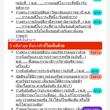
(ฉบับที่ ..) พ.ศ. ....: การลงมติในวาระที่หนึ่ง (รับ
หลักการ)
ร่างพระราชบัญญัติมหาวิทยาลัยอุบลราชธานี พ.ศ.
ผ่าน
....: การลงมติในวาระที่หนึ่ง (รับหลักการ)
ร่างพระราชบัญญัติภาษีสรรพสามิต (ฉบับที่ ..) พ.ศ.
ผ่าน
....: การลงมติในวาระที่สาม (เห็นชอบด้วยกับสภาผู้
แทนราษฎร หรือไม่เห็นชอบด้วยกับสภาผู้แทน
ราษฎร)
ดู 37 มติที่เห็นด้วย
5 มติล่าสุด ที่อมรศักดิ์
ไม่เห็นด้วย
ร่างพระราชบัญญัติประกอบรัฐธรรมนูญว่าด้วย
ไม่ผ่าน
การป้องกันและปราบปรามการทุจริต (ฉบับที่ ..)
พ.ศ. .... ซึ่งคณะกรรมาธิการวิสามัญพิจารณา
เสร็จแล้ว
ร่างข้อบังคับการประชุมรัฐสภา (ฉบับที่ ..) พ.ศ. ....
ผ่าน
ญัตติขอให้มีการตรวจสอบจริยธรรมของตุลาการ
ไม่ผ่าน
ศาลรัฐธรรมนูญ: เห็นชอบให้พิจารณาญัตติฯ
เป็นเรื่องด่วน ตามข้อบังคับ ข้อ 40 (1)
ร่างข้อบังคับการประชุมวุฒิสภา (ฉบับที่ ..) พ.ศ. ....:
ผ่าน
การพิจารณาในวาระที่สอง - ข้อ 3 แก้ไขวรรคหนึ่ง
และวรรคสองของข้อ 78 (ให้แก้ไขเพิ่มเติม หรือให้
คงไว้ตามร่างเดิม)
กำหนดวันและเวลาการประชุมวุฒิสภา: เห็น
รอตรวจสอบ