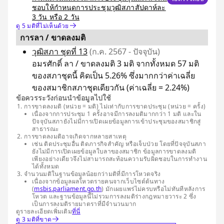
ชอบให้กำหนดการประชุมวุฒิสภาสัปดาห์ละ
3 วัน หรือ 2 วัน
ดู 5 มติที่ไม่เห็นด้วย
การลา / ขาดลงมติ
วุฒิสภา ชุดที่ 13
(ก.ค. 2567 - ปัจจุบัน)
อมรศักดิ์ ลา / ขาดลงมติ 3 มติ จากทั้งหมด 57 มติ
ของสภาชุดนี้ คิดเป็น 5.26% ซึ่งมากกว่าค่าเฉลี่ย
ของสมาชิกสภาชุดเดียวกัน (ค่าเฉลี่ย = 2.24%)
ข้อควรระวังก่อนนำข้อมูลไปใช้
การขาดลงมติ (หน่วย = มติ) ไม่เท่ากับการขาดประชุม (หน่วย = ครั้ง)
เนื่องจากการประชุม 1 ครั้งอาจมีการลงมติมากกว่า 1 มติ และใน
ปัจจุบันสภายังไม่มีการเปิดเผยข้อมูลการเข้าประชุมของสมาชิกสู่
สาธารณะ
การขาดลงมติอาจเกิดจากหลายสาเหตุ
เช่น ติดประชุมอื่น ติดภารกิจสำคัญ หรือเจ็บป่วย โดยที่ปัจจุบันสภา
ยังไม่มีการเปิดเผยข้อมูลใบลาของสมาชิก ข้อมูลการขาดลงมติ
เพียงอย่างเดียวจึงไม่สามารถสะท้อนความรับผิดชอบในการทำงาน
ได้ทั้งหมด
จำนวนมติในฐานข้อมูลน้อยกว่ามติที่มีการโหวตจริง
เนื่องจากข้อมูลผลโหวตรายคนจากเว็บไซต์ต้นทาง
(
msbis.parliament.go.th
) มักเผยแพร่ไม่ครบหรือไม่ทันทีหลังการ
โหวต และฐานข้อมูลนี้ไม่รวมการลงมติร่างกฎหมายวาระ 2 ซึ่ง
เป็นการลงมติรายมาตราที่มีจำนวนมาก
ดูรายละเอียดเพิ่มเติม
ที่นี่
ดู 3 มติที่ขาด