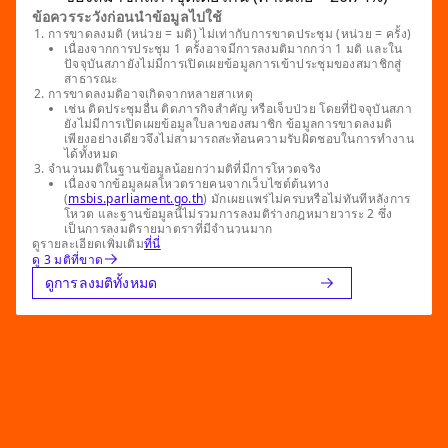
ข้อควรระวังก่อนนำข้อมูลไปใช้
การขาดลงมติ (หน่วย = มติ) ไม่เท่ากับการขาดประชุม (หน่วย = ครั้ง)
เนื่องจากการประชุม 1 ครั้งอาจมีการลงมติมากกว่า 1 มติ และใน
ปัจจุบันสภายังไม่มีการเปิดเผยข้อมูลการเข้าประชุมของสมาชิกสู่
สาธารณะ
การขาดลงมติอาจเกิดจากหลายสาเหตุ
เช่น ติดประชุมอื่น ติดภารกิจสำคัญ หรือเจ็บป่วย โดยที่ปัจจุบันสภา
ยังไม่มีการเปิดเผยข้อมูลใบลาของสมาชิก ข้อมูลการขาดลงมติ
เพียงอย่างเดียวจึงไม่สามารถสะท้อนความรับผิดชอบในการทำงาน
ได้ทั้งหมด
จำนวนมติในฐานข้อมูลน้อยกว่ามติที่มีการโหวตจริง
เนื่องจากข้อมูลผลโหวตรายคนจากเว็บไซต์ต้นทาง
(
msbis.parliament.go.th
) มักเผยแพร่ไม่ครบหรือไม่ทันทีหลังการ
โหวต และฐานข้อมูลนี้ไม่รวมการลงมติร่างกฎหมายวาระ 2 ซึ่ง
เป็นการลงมติรายมาตราที่มีจำนวนมาก
ดูรายละเอียดเพิ่มเติม
ที่นี่
ดู 3 มติที่ขาด
ดูการลงมติทั้งหมด