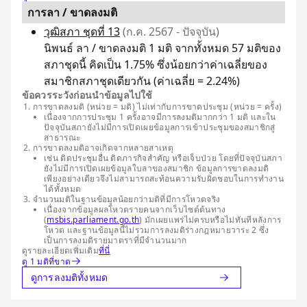
การลา / ขาดลงมติ
วุฒิสภา ชุดที่ 13
(ก.ค. 2567 - ปัจจุบัน)
นิพนธ์ ลา / ขาดลงมติ 1 มติ จากทั้งหมด 57 มติของ
สภาชุดนี้ คิดเป็น 1.75% ซึ่งน้อยกว่าค่าเฉลี่ยของ
สมาชิกสภาชุดเดียวกัน (ค่าเฉลี่ย = 2.24%)
ข้อควรระวังก่อนนำข้อมูลไปใช้
การขาดลงมติ (หน่วย = มติ) ไม่เท่ากับการขาดประชุม (หน่วย = ครั้ง)
เนื่องจากการประชุม 1 ครั้งอาจมีการลงมติมากกว่า 1 มติ และใน
ปัจจุบันสภายังไม่มีการเปิดเผยข้อมูลการเข้าประชุมของสมาชิกสู่
สาธารณะ
การขาดลงมติอาจเกิดจากหลายสาเหตุ
เช่น ติดประชุมอื่น ติดภารกิจสำคัญ หรือเจ็บป่วย โดยที่ปัจจุบันสภา
ยังไม่มีการเปิดเผยข้อมูลใบลาของสมาชิก ข้อมูลการขาดลงมติ
เพียงอย่างเดียวจึงไม่สามารถสะท้อนความรับผิดชอบในการทำงาน
ได้ทั้งหมด
จำนวนมติในฐานข้อมูลน้อยกว่ามติที่มีการโหวตจริง
เนื่องจากข้อมูลผลโหวตรายคนจากเว็บไซต์ต้นทาง
(
msbis.parliament.go.th
) มักเผยแพร่ไม่ครบหรือไม่ทันทีหลังการ
โหวต และฐานข้อมูลนี้ไม่รวมการลงมติร่างกฎหมายวาระ 2 ซึ่ง
เป็นการลงมติรายมาตราที่มีจำนวนมาก
ดูรายละเอียดเพิ่มเติม
ที่นี่
ดู 1 มติที่ขาด
ดูการลงมติทั้งหมด