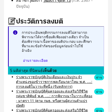
สมาชิกวุฒิสภา
วุฒิสภา ชุดที่ 13
(ก.ค. 2567 -
ปัจจุบัน)
ประวัติการลงมติ
การประเมินพฤติกรรมการลงมติไม่สามารถ
พิจารณาได้จากชื่อมติเพียงอย่างเดียว จำเป็น
ต้องพิจารณาเนื้อหาของมติประกอบ และศึกษา
ที่มาและข้อจำกัดของข้อมูลก่อนนำไปใช้
อ้างอิง
อ่านรายละเอียด
5 มติล่าสุด ที่นิพนธ์
เห็นด้วย
ร่างพระราชบัญญัติเงินเดือนและเงินประจำ
ผ่าน
ตำแหน่งของข้าราชการพลเรือนกลาโหม พ.ศ. ....:
การลงมติในวาระที่หนึ่ง (รับหลักการ)
ร่างพระราชบัญญัติคุ้มครองและส่งเสริมวิถีชีวิต
ผ่าน
กลุ่มชาติพันธุ์ พ.ศ. ....: การพิจารณาในวาระที่สอง
- มาตรา 11 (ตาม กมธ. หรือตามผู้สงวนคำแปร
ญัตติ)
ร่างพระราชบัญญัติคุ้มครองและส่งเสริมวิถีชีวิต
ผ่าน