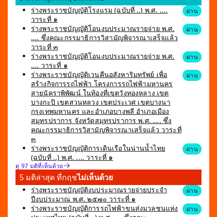
ร่างพระราชบัญญัติโรงแรม (ฉบับที่ ..) พ.ศ. ....
ผ่าน
วาระที่ ๑
ร่างพระราชบัญญัติโอนงบประมาณรายจ่าย พ.ศ.
ผ่าน
.... ซึ่งคณะกรรมาธิการวิสามัญพิจารณาเสร็จแล้ว
วาระที่ ๓
ร่างพระราชบัญญัติโอนงบประมาณรายจ่าย พ.ศ.
ผ่าน
.... วาระที่ ๑
ร่างพระราชบัญญัติเวนคืนอสังหาริมทรัพย์ เพื่อ
ผ่าน
สร้างกิจการรถไฟฟ้า โครงการรถไฟฟ้ามหานคร
สายนัคราพิพัฒน์ ในท้องที่เขตวังทองหลาง เขต
บางกะปิ เขตสวนหลวง เขตประเวศ เขตบางนา
กรุงเทพมหานคร และอำเภอบางพลี อำเภอเมือง
สมุทรปราการ จังหวัดสมุทรปราการ พ.ศ. .... ซึ่ง
คณะกรรมาธิการวิสามัญพิจารณาเสร็จแล้ว วาระที่
๓
ร่างพระราชบัญญัติการเดินเรือในน่านน้ำไทย
ผ่าน
(ฉบับที่ ..) พ.ศ. .... วาระที่ ๑
ดู 97 มติที่เห็นด้วย
5 มติล่าสุด ที่กฤช
ไม่เห็นด้วย
ร่างพระราชบัญญัติงบประมาณรายจ่ายประจำ
ผ่าน
ปีงบประมาณ พ.ศ. ๒๕๗๐ วาระที่ ๑
ร่างพระราชบัญญัติการรถไฟฟ้าขนส่งมวลชนแห่ง
ผ่าน