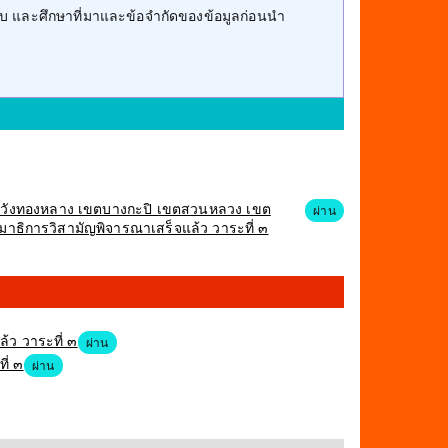
บ และศึกษาที่มาและข้อจำกัดของข้อมูลก่อนนำ
เขตวังทองหลาง เขตบางกะปิ เขตสวนหลวง เขต
ผ่าน
าธิการวิสามัญพิจารณาเสร็จแล้ว วาระที่ ๓
้ว วาระที่ ๓
ผ่าน
ี่ ๓
ผ่าน