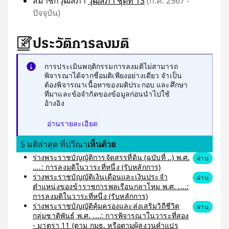
สมาชิกวุฒิสภา
วุฒิสภา ชุดที่ 13
(ก.ค. 2567 -
ปัจจุบัน)
ประวัติการลงมติ
การประเมินพฤติกรรมการลงมติไม่สามารถ
พิจารณาได้จากชื่อมติเพียงอย่างเดียว จำเป็น
ต้องพิจารณาเนื้อหาของมติประกอบ และศึกษา
ที่มาและข้อจำกัดของข้อมูลก่อนนำไปใช้
อ้างอิง
อ่านรายละเอียด
5 มติล่าสุด ที่ปวีณา
เห็นด้วย
ร่างพระราชบัญญัติการจัดสรรที่ดิน (ฉบับที่ ..) พ.ศ.
ผ่าน
....: การลงมติในวาระที่หนึ่ง (รับหลักการ)
ร่างพระราชบัญญัติเงินเดือนและเงินประจำ
ผ่าน
ตำแหน่งของข้าราชการพลเรือนกลาโหม พ.ศ. ....:
การลงมติในวาระที่หนึ่ง (รับหลักการ)
ร่างพระราชบัญญัติคุ้มครองและส่งเสริมวิถีชีวิต
ผ่าน
กลุ่มชาติพันธุ์ พ.ศ. ....: การพิจารณาในวาระที่สอง
- มาตรา 11 (ตาม กมธ. หรือตามผู้สงวนคำแปร