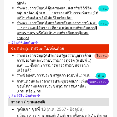
ญัตติ)
ร่างพระราชบัญญัติคุ้มครองและส่งเสริมวิถีชีวิต
ผ่าน
กลุ่มชาติพันธุ์ พ.ศ. ....: การลงมติในวาระที่สาม (ให้
แก้ไขเพิ่มเติม หรือไม่แก้ไขเพิ่มเติม)
ร่างพระราชบัญญัติมหาวิทยาลัยอุบลราชธานี พ.ศ.
ผ่าน
....: การลงมติในวาระที่สาม (เห็นชอบด้วยกับสภาผู้
แทนราษฎร หรือไม่เห็นชอบด้วยกับสภาผู้แทน
ราษฎร)
ดู 51 มติที่เห็นด้วย
3 มติล่าสุด ที่ปวีณา
ไม่เห็นด้วย
ร่างพระราชบัญญัติประกอบรัฐธรรมนูญว่าด้วย
ไม่ผ่าน
การป้องกันและปราบปรามการทุจริต (ฉบับที่ ..)
พ.ศ. .... ซึ่งคณะกรรมาธิการวิสามัญพิจารณา
เสร็จแล้ว
ร่างข้อบังคับการประชุมรัฐสภา (ฉบับที่ ..) พ.ศ. ....
ผ่าน
กำหนดวันและเวลาการประชุมวุฒิสภา: เห็น
รอตรวจสอบ
ชอบให้กำหนดการประชุมวุฒิสภาสัปดาห์ละ
3 วัน หรือ 2 วัน
ดู 3 มติที่ไม่เห็นด้วย
การลา / ขาดลงมติ
วุฒิสภา ชุดที่ 13
(ก.ค. 2567 - ปัจจุบัน)
ปวีณา ลา / ขาดลงมติ 2 มติ จากทั้งหมด 57 มติของ