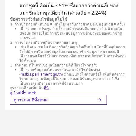
สภาชุดนี้ คิดเป็น 3.51% ซึ่งมากกว่าค่าเฉลี่ยของ
สมาชิกสภาชุดเดียวกัน (ค่าเฉลี่ย = 2.24%)
ข้อควรระวังก่อนนำข้อมูลไปใช้
การขาดลงมติ (หน่วย = มติ) ไม่เท่ากับการขาดประชุม (หน่วย = ครั้ง)
เนื่องจากการประชุม 1 ครั้งอาจมีการลงมติมากกว่า 1 มติ และใน
ปัจจุบันสภายังไม่มีการเปิดเผยข้อมูลการเข้าประชุมของสมาชิกสู่
สาธารณะ
การขาดลงมติอาจเกิดจากหลายสาเหตุ
เช่น ติดประชุมอื่น ติดภารกิจสำคัญ หรือเจ็บป่วย โดยที่ปัจจุบันสภา
ยังไม่มีการเปิดเผยข้อมูลใบลาของสมาชิก ข้อมูลการขาดลงมติ
เพียงอย่างเดียวจึงไม่สามารถสะท้อนความรับผิดชอบในการทำงาน
ได้ทั้งหมด
จำนวนมติในฐานข้อมูลน้อยกว่ามติที่มีการโหวตจริง
เนื่องจากข้อมูลผลโหวตรายคนจากเว็บไซต์ต้นทาง
(
msbis.parliament.go.th
) มักเผยแพร่ไม่ครบหรือไม่ทันทีหลังการ
โหวต และฐานข้อมูลนี้ไม่รวมการลงมติร่างกฎหมายวาระ 2 ซึ่ง
เป็นการลงมติรายมาตราที่มีจำนวนมาก
ดูรายละเอียดเพิ่มเติม
ที่นี่
ดู 2 มติที่ขาด
ดูการลงมติทั้งหมด