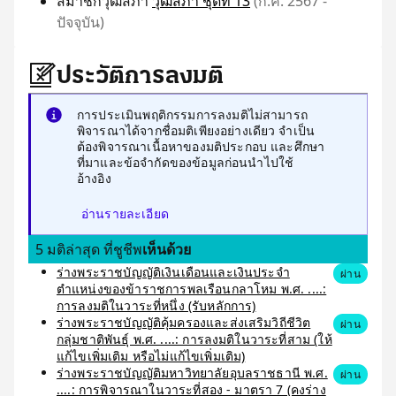
สมาชิกวุฒิสภา
วุฒิสภา ชุดที่ 13
(ก.ค. 2567 -
ปัจจุบัน)
ประวัติการลงมติ
การประเมินพฤติกรรมการลงมติไม่สามารถ
พิจารณาได้จากชื่อมติเพียงอย่างเดียว จำเป็น
ต้องพิจารณาเนื้อหาของมติประกอบ และศึกษา
ที่มาและข้อจำกัดของข้อมูลก่อนนำไปใช้
อ้างอิง
อ่านรายละเอียด
5 มติล่าสุด ที่ชูชีพ
เห็นด้วย
ร่างพระราชบัญญัติเงินเดือนและเงินประจำ
ผ่าน
ตำแหน่งของข้าราชการพลเรือนกลาโหม พ.ศ. ....:
การลงมติในวาระที่หนึ่ง (รับหลักการ)
ร่างพระราชบัญญัติคุ้มครองและส่งเสริมวิถีชีวิต
ผ่าน
กลุ่มชาติพันธุ์ พ.ศ. ....: การลงมติในวาระที่สาม (ให้
แก้ไขเพิ่มเติม หรือไม่แก้ไขเพิ่มเติม)
ร่างพระราชบัญญัติมหาวิทยาลัยอุบลราชธานี พ.ศ.
ผ่าน
....: การพิจารณาในวาระที่สอง - มาตรา 7 (คงร่าง