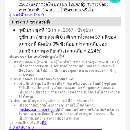
2562 (พลตำรวจโท ยุทธนา ไทยภักดี): รับร่างข้อบัง
คับฯ (ฉบับที่ ..) พ.ศ. .... ไว้พิจารณา หรือไม่
ดู 5 มติที่ไม่เห็นด้วย
การลา / ขาดลงมติ
วุฒิสภา ชุดที่ 13
(ก.ค. 2567 - ปัจจุบัน)
ชูชีพ ลา / ขาดลงมติ 0 มติ จากทั้งหมด 57 มติของ
สภาชุดนี้ คิดเป็น 0% ซึ่งน้อยกว่าค่าเฉลี่ยของ
สมาชิกสภาชุดเดียวกัน (ค่าเฉลี่ย = 2.24%)
ข้อควรระวังก่อนนำข้อมูลไปใช้
การขาดลงมติ (หน่วย = มติ) ไม่เท่ากับการขาดประชุม (หน่วย = ครั้ง)
เนื่องจากการประชุม 1 ครั้งอาจมีการลงมติมากกว่า 1 มติ และใน
ปัจจุบันสภายังไม่มีการเปิดเผยข้อมูลการเข้าประชุมของสมาชิกสู่
สาธารณะ
การขาดลงมติอาจเกิดจากหลายสาเหตุ
เช่น ติดประชุมอื่น ติดภารกิจสำคัญ หรือเจ็บป่วย โดยที่ปัจจุบันสภา
ยังไม่มีการเปิดเผยข้อมูลใบลาของสมาชิก ข้อมูลการขาดลงมติ
เพียงอย่างเดียวจึงไม่สามารถสะท้อนความรับผิดชอบในการทำงาน
ได้ทั้งหมด
จำนวนมติในฐานข้อมูลน้อยกว่ามติที่มีการโหวตจริง
เนื่องจากข้อมูลผลโหวตรายคนจากเว็บไซต์ต้นทาง
(
msbis.parliament.go.th
) มักเผยแพร่ไม่ครบหรือไม่ทันทีหลังการ
โหวต และฐานข้อมูลนี้ไม่รวมการลงมติร่างกฎหมายวาระ 2 ซึ่ง
เป็นการลงมติรายมาตราที่มีจำนวนมาก
ดูรายละเอียดเพิ่มเติม
ที่นี่
ดู 0 มติที่ขาด