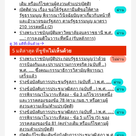
เดิม หรือแก้ไขตามผู้สงวนคำแปรญัตติ)
ญัตติด่วน เรื่อง ขอให้รัฐสภามีมติขอให้ศาล
ผ่าน
รัฐธรรมนูญ พิจารณาวินิจฉัยปัญหาเกี่ยวกับหน้าที่
และอำนาจของรัฐสภา ตามรัฐธรรมนูญ มาตรา
210 วรรคหนึ่ง (2)
ร่างพระราชบัญญัติมหาวิทยาลัยอุบลราชธานี พ.ศ.
ผ่าน
....: การลงมติในวาระที่หนึ่ง (รับหลักการ)
ดู 36 มติที่เห็นด้วย
5 มติล่าสุด ที่ชูชีพ
ไม่เห็นด้วย
ร่างพระราชบัญญัติประกอบรัฐธรรมนูญว่าด้วย
ไม่ผ่าน
การป้องกันและปราบปรามการทุจริต (ฉบับที่ ..)
พ.ศ. .... ซึ่งคณะกรรมาธิการวิสามัญพิจารณา
เสร็จแล้ว
ร่างข้อบังคับการประชุมรัฐสภา (ฉบับที่ ..) พ.ศ. ....
ผ่าน
ร่างข้อบังคับการประชุมวุฒิสภา (ฉบับที่ ..) พ.ศ. ....:
ผ่าน
การพิจารณาในวาระที่สอง - ข้อ 3 แก้ไขวรรคหนึ่ง
และวรรคสองของข้อ 78 (ตาม กมธ.ฯ หรือตามผู้
สงวนความเห็น/คำแปรญัตติ)
ร่างข้อบังคับการประชุมวุฒิสภา (ฉบับที่ ..) พ.ศ. ....:
ผ่าน
การพิจารณาในวาระที่สอง - ข้อ 5 แก้ไข (5) ของ
วรรคสองของข้อ 81 (คงร่างเดิม หรือแก้ไขตามผู้
สงวนคำแปรญัตติ)
ญัตติแก้ไขเพิ่มเติมข้อบังคับการประชุมวุฒิสภา พ.ศ.
ผ่าน