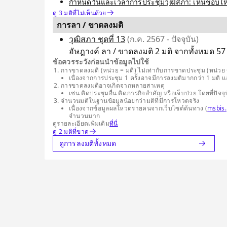
กำหนดวันและเวลาการประชุมวุฒิสภา: เห็นชอบให้ก
ดู 3 มติที่ไม่เห็นด้วย
การลา / ขาดลงมติ
วุฒิสภา ชุดที่ 13
(ก.ค. 2567 - ปัจจุบัน)
อัษฎางค์ ลา / ขาดลงมติ 2 มติ จากทั้งหมด 57 
ข้อควรระวังก่อนนำข้อมูลไปใช้
การขาดลงมติ (หน่วย = มติ) ไม่เท่ากับการขาดประชุม (หน่วย =
เนื่องจากการประชุม 1 ครั้งอาจมีการลงมติมากกว่า 1 มติ 
การขาดลงมติอาจเกิดจากหลายสาเหตุ
เช่น ติดประชุมอื่น ติดภารกิจสำคัญ หรือเจ็บป่วย โดยที่
จำนวนมติในฐานข้อมูลน้อยกว่ามติที่มีการโหวตจริง
เนื่องจากข้อมูลผลโหวตรายคนจากเว็บไซต์ต้นทาง (
msbis.
จำนวนมาก
ดูรายละเอียดเพิ่มเติม
ที่นี่
ดู 2 มติที่ขาด
ดูการลงมติทั้งหมด