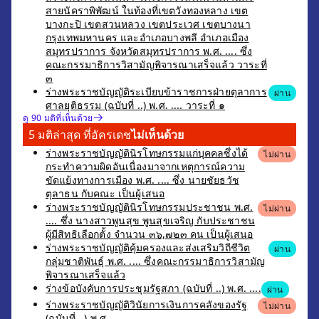
สายนัคราพิพัฒน์ ในท้องที่เขตวังทองหลาง เขต
บางกะปิ เขตสวนหลวง เขตประเวศ เขตบางนา
กรุงเทพมหานคร และอำเภอบางพลี อำเภอเมือง
สมุทรปราการ จังหวัดสมุทรปราการ พ.ศ. .... ซึ่ง
คณะกรรมาธิการวิสามัญพิจารณาเสร็จแล้ว วาระที่
๓
ร่างพระราชบัญญัติระเบียบข้าราชการฝ่ายตุลาการ
ผ่าน
ศาลยุติธรรม (ฉบับที่ ..) พ.ศ. .... วาระที่ ๑
ดู 90 มติที่เห็นด้วย
5 มติล่าสุด ที่อัครเดช
ไม่เห็นด้วย
ร่างพระราชบัญญัตินิรโทษกรรมแก่บุคคลซึ่งได้
ไม่ผ่าน
กระทำความผิดอันเนื่องมาจากเหตุการณ์ความ
ขัดแย้งทางการเมือง พ.ศ. .... ซึ่ง นายชัยธวัช
ตุลาธน กับคณะ เป็นผู้เสนอ
ร่างพระราชบัญญัตินิรโทษกรรมประชาชน พ.ศ.
ไม่ผ่าน
.... ซึ่ง นางสาวพูนสุข พูนสุขเจริญ กับประชาชน
ผู้มีสิทธิเลือกตั้ง จำนวน ๓๖,๗๒๓ คน เป็นผู้เสนอ
ร่างพระราชบัญญัติคุ้มครองและส่งเสริมวิถีชีวิต
ผ่าน
กลุ่มชาติพันธุ์ พ.ศ. .... ซึ่งคณะกรรมาธิการวิสามัญ
พิจารณาเสร็จแล้ว
ร่างข้อบังคับการประชุมรัฐสภา (ฉบับที่ ..) พ.ศ. ....
ผ่าน
ร่างพระราชบัญญัติวินัยการเงินการคลังของรัฐ
ไม่ผ่าน
(ฉบับที่ ..) พ.ศ. ....