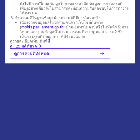
ยังไม่มีการเปิดเผยข้อมูลใบลาของสมาชิก ข้อมูลการขาดลงมติ
เพียงอย่างเดียวจึงไม่สามารถสะท้อนความรับผิดชอบในการทำงาน
ได้ทั้งหมด
จำนวนมติในฐานข้อมูลน้อยกว่ามติที่มีการโหวตจริง
เนื่องจากข้อมูลผลโหวตรายคนจากเว็บไซต์ต้นทาง
(
msbis.parliament.go.th
) มักเผยแพร่ไม่ครบหรือไม่ทันทีหลังการ
โหวต และฐานข้อมูลนี้ไม่รวมการลงมติร่างกฎหมายวาระ 2 ซึ่ง
เป็นการลงมติรายมาตราที่มีจำนวนมาก
ดูรายละเอียดเพิ่มเติม
ที่นี่
ดู 125 มติที่ขาด
ดูการลงมติทั้งหมด