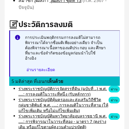
สมาชิกวุฒิสภา
วุฒิสภา ชุดที่ 13
(ก.ค. 2567 -
ปัจจุบัน)
ประวัติการลงมติ
การประเมินพฤติกรรมการลงมติไม่สามารถ
พิจารณาได้จากชื่อมติเพียงอย่างเดียว จำเป็น
ต้องพิจารณาเนื้อหาของมติประกอบ และศึกษา
ที่มาและข้อจำกัดของข้อมูลก่อนนำไปใช้
อ้างอิง
อ่านรายละเอียด
5 มติล่าสุด ที่เอนก
เห็นด้วย
ร่างพระราชบัญญัติการจัดสรรที่ดิน (ฉบับที่ ..) พ.ศ.
ผ่าน
....: การลงมติในวาระที่หนึ่ง (รับหลักการ)
ร่างพระราชบัญญัติคุ้มครองและส่งเสริมวิถีชีวิต
ผ่าน
กลุ่มชาติพันธุ์ พ.ศ. ....: การลงมติในวาระที่สาม (ให้
แก้ไขเพิ่มเติม หรือไม่แก้ไขเพิ่มเติม)
ร่างพระราชบัญญัติมหาวิทยาลัยอุบลราชธานี พ.ศ.
ผ่าน
....: การพิจารณาในวาระที่สอง - มาตรา 7 (คงร่าง
เดิม หรือแก้ไขตามผู้สงวนคำแปรญัตติ)