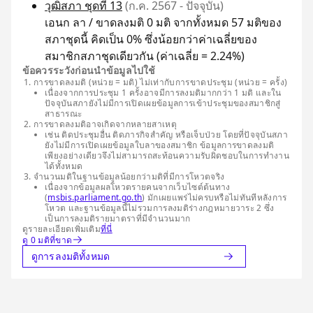
วุฒิสภา ชุดที่ 13
(ก.ค. 2567 - ปัจจุบัน)
เอนก ลา / ขาดลงมติ 0 มติ จากทั้งหมด 57 มติของ
สภาชุดนี้ คิดเป็น 0% ซึ่งน้อยกว่าค่าเฉลี่ยของ
สมาชิกสภาชุดเดียวกัน (ค่าเฉลี่ย = 2.24%)
ข้อควรระวังก่อนนำข้อมูลไปใช้
การขาดลงมติ (หน่วย = มติ) ไม่เท่ากับการขาดประชุม (หน่วย = ครั้ง)
เนื่องจากการประชุม 1 ครั้งอาจมีการลงมติมากกว่า 1 มติ และใน
ปัจจุบันสภายังไม่มีการเปิดเผยข้อมูลการเข้าประชุมของสมาชิกสู่
สาธารณะ
การขาดลงมติอาจเกิดจากหลายสาเหตุ
เช่น ติดประชุมอื่น ติดภารกิจสำคัญ หรือเจ็บป่วย โดยที่ปัจจุบันสภา
ยังไม่มีการเปิดเผยข้อมูลใบลาของสมาชิก ข้อมูลการขาดลงมติ
เพียงอย่างเดียวจึงไม่สามารถสะท้อนความรับผิดชอบในการทำงาน
ได้ทั้งหมด
จำนวนมติในฐานข้อมูลน้อยกว่ามติที่มีการโหวตจริง
เนื่องจากข้อมูลผลโหวตรายคนจากเว็บไซต์ต้นทาง
(
msbis.parliament.go.th
) มักเผยแพร่ไม่ครบหรือไม่ทันทีหลังการ
โหวต และฐานข้อมูลนี้ไม่รวมการลงมติร่างกฎหมายวาระ 2 ซึ่ง
เป็นการลงมติรายมาตราที่มีจำนวนมาก
ดูรายละเอียดเพิ่มเติม
ที่นี่
ดู 0 มติที่ขาด
ดูการลงมติทั้งหมด