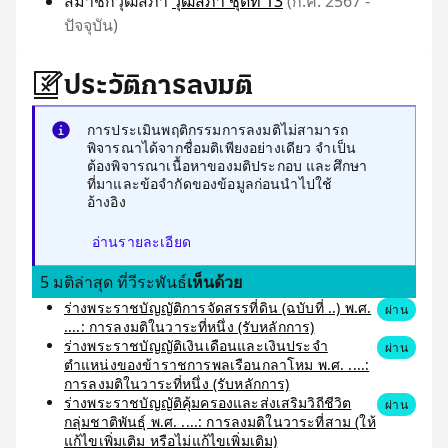
สมาชิกวุฒิสภา
วุฒิสภา ชุดที่ 13
(ก.ค. 2567 -
ปัจจุบัน)
ประวัติการลงมติ
การประเมินพฤติกรรมการลงมติไม่สามารถ
พิจารณาได้จากชื่อมติเพียงอย่างเดียว จำเป็น
ต้องพิจารณาเนื้อหาของมติประกอบ และศึกษา
ที่มาและข้อจำกัดของข้อมูลก่อนนำไปใช้
อ้างอิง
อ่านรายละเอียด
5 มติล่าสุด ที่วีระพันธ์
เห็นด้วย
ร่างพระราชบัญญัติการจัดสรรที่ดิน (ฉบับที่ ..) พ.ศ.
ผ่าน
....: การลงมติในวาระที่หนึ่ง (รับหลักการ)
ร่างพระราชบัญญัติเงินเดือนและเงินประจำ
ผ่าน
ตำแหน่งของข้าราชการพลเรือนกลาโหม พ.ศ. ....:
การลงมติในวาระที่หนึ่ง (รับหลักการ)
ร่างพระราชบัญญัติคุ้มครองและส่งเสริมวิถีชีวิต
ผ่าน
กลุ่มชาติพันธุ์ พ.ศ. ....: การลงมติในวาระที่สาม (ให้
แก้ไขเพิ่มเติม หรือไม่แก้ไขเพิ่มเติม)