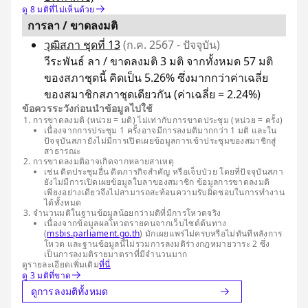
ดู 8 มติที่ไม่เห็นด้วย
การลา / ขาดลงมติ
วุฒิสภา ชุดที่ 13
(ก.ค. 2567 - ปัจจุบัน)
วีระพันธ์ ลา / ขาดลงมติ 3 มติ จากทั้งหมด 57 มติ
ของสภาชุดนี้ คิดเป็น 5.26% ซึ่งมากกว่าค่าเฉลี่ย
ของสมาชิกสภาชุดเดียวกัน (ค่าเฉลี่ย = 2.24%)
ข้อควรระวังก่อนนำข้อมูลไปใช้
การขาดลงมติ (หน่วย = มติ) ไม่เท่ากับการขาดประชุม (หน่วย = ครั้ง)
เนื่องจากการประชุม 1 ครั้งอาจมีการลงมติมากกว่า 1 มติ และใน
ปัจจุบันสภายังไม่มีการเปิดเผยข้อมูลการเข้าประชุมของสมาชิกสู่
สาธารณะ
การขาดลงมติอาจเกิดจากหลายสาเหตุ
เช่น ติดประชุมอื่น ติดภารกิจสำคัญ หรือเจ็บป่วย โดยที่ปัจจุบันสภา
ยังไม่มีการเปิดเผยข้อมูลใบลาของสมาชิก ข้อมูลการขาดลงมติ
เพียงอย่างเดียวจึงไม่สามารถสะท้อนความรับผิดชอบในการทำงาน
ได้ทั้งหมด
จำนวนมติในฐานข้อมูลน้อยกว่ามติที่มีการโหวตจริง
เนื่องจากข้อมูลผลโหวตรายคนจากเว็บไซต์ต้นทาง
(
msbis.parliament.go.th
) มักเผยแพร่ไม่ครบหรือไม่ทันทีหลังการ
โหวต และฐานข้อมูลนี้ไม่รวมการลงมติร่างกฎหมายวาระ 2 ซึ่ง
เป็นการลงมติรายมาตราที่มีจำนวนมาก
ดูรายละเอียดเพิ่มเติม
ที่นี่
ดู 3 มติที่ขาด
ดูการลงมติทั้งหมด