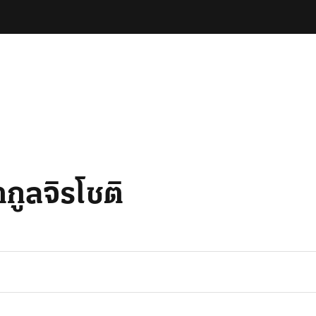
กูลจิรโชติ