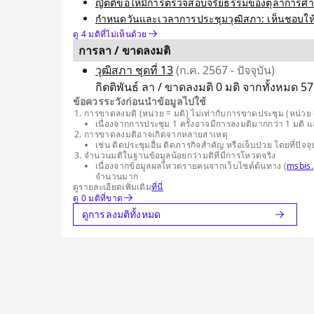
ญัตติขอให้มีการตรวจสอบจริยธรรมของตุลาการศาลรั
กำหนดวันและเวลาการประชุมวุฒิสภา: เห็นชอบให้ก
ดู 4 มติที่ไม่เห็นด้วย
การลา / ขาดลงมติ
วุฒิสภา ชุดที่ 13
(ก.ค. 2567 - ปัจจุบัน)
กิตติพันธ์ ลา / ขาดลงมติ 0 มติ จากทั้งหมด 57
ข้อควรระวังก่อนนำข้อมูลไปใช้
การขาดลงมติ (หน่วย = มติ) ไม่เท่ากับการขาดประชุม (หน่วย =
เนื่องจากการประชุม 1 ครั้งอาจมีการลงมติมากกว่า 1 มติ 
การขาดลงมติอาจเกิดจากหลายสาเหตุ
เช่น ติดประชุมอื่น ติดภารกิจสำคัญ หรือเจ็บป่วย โดยที่
จำนวนมติในฐานข้อมูลน้อยกว่ามติที่มีการโหวตจริง
เนื่องจากข้อมูลผลโหวตรายคนจากเว็บไซต์ต้นทาง (
msbis.
จำนวนมาก
ดูรายละเอียดเพิ่มเติม
ที่นี่
ดู 0 มติที่ขาด
ดูการลงมติทั้งหมด