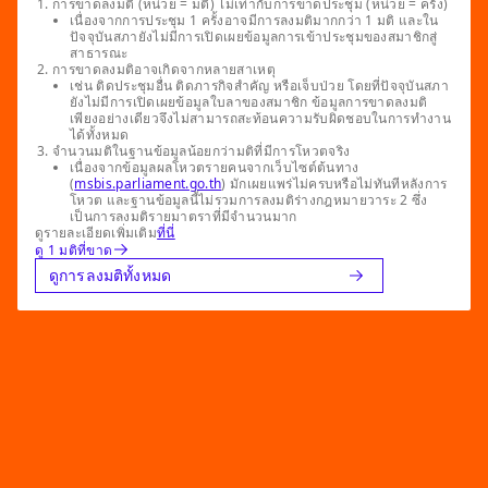
การขาดลงมติ (หน่วย = มติ) ไม่เท่ากับการขาดประชุม (หน่วย = ครั้ง)
เนื่องจากการประชุม 1 ครั้งอาจมีการลงมติมากกว่า 1 มติ และใน
ปัจจุบันสภายังไม่มีการเปิดเผยข้อมูลการเข้าประชุมของสมาชิกสู่
สาธารณะ
การขาดลงมติอาจเกิดจากหลายสาเหตุ
เช่น ติดประชุมอื่น ติดภารกิจสำคัญ หรือเจ็บป่วย โดยที่ปัจจุบันสภา
ยังไม่มีการเปิดเผยข้อมูลใบลาของสมาชิก ข้อมูลการขาดลงมติ
เพียงอย่างเดียวจึงไม่สามารถสะท้อนความรับผิดชอบในการทำงาน
ได้ทั้งหมด
จำนวนมติในฐานข้อมูลน้อยกว่ามติที่มีการโหวตจริง
เนื่องจากข้อมูลผลโหวตรายคนจากเว็บไซต์ต้นทาง
(
msbis.parliament.go.th
) มักเผยแพร่ไม่ครบหรือไม่ทันทีหลังการ
โหวต และฐานข้อมูลนี้ไม่รวมการลงมติร่างกฎหมายวาระ 2 ซึ่ง
เป็นการลงมติรายมาตราที่มีจำนวนมาก
ดูรายละเอียดเพิ่มเติม
ที่นี่
ดู 1 มติที่ขาด
ดูการลงมติทั้งหมด