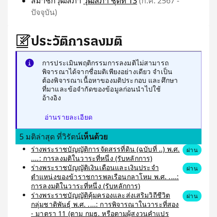
สมาชิกวุฒิสภา
วุฒิสภา ชุดที่ 13
(ก.ค. 2567 -
ปัจจุบัน)
ประวัติการลงมติ
การประเมินพฤติกรรมการลงมติไม่สามารถ
พิจารณาได้จากชื่อมติเพียงอย่างเดียว จำเป็น
ต้องพิจารณาเนื้อหาของมติประกอบ และศึกษา
ที่มาและข้อจำกัดของข้อมูลก่อนนำไปใช้
อ้างอิง
อ่านรายละเอียด
5 มติล่าสุด ที่วิรัตน์
เห็นด้วย
ร่างพระราชบัญญัติการจัดสรรที่ดิน (ฉบับที่ ..) พ.ศ.
ผ่าน
....: การลงมติในวาระที่หนึ่ง (รับหลักการ)
ร่างพระราชบัญญัติเงินเดือนและเงินประจำ
ผ่าน
ตำแหน่งของข้าราชการพลเรือนกลาโหม พ.ศ. ....:
การลงมติในวาระที่หนึ่ง (รับหลักการ)
ร่างพระราชบัญญัติคุ้มครองและส่งเสริมวิถีชีวิต
ผ่าน
กลุ่มชาติพันธุ์ พ.ศ. ....: การพิจารณาในวาระที่สอง
- มาตรา 11 (ตาม กมธ. หรือตามผู้สงวนคำแปร