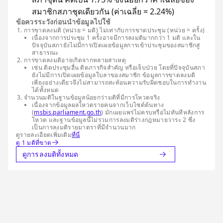
สมาชิกสภาชุดเดียวกัน (ค่าเฉลี่ย = 2.24%)
ข้อควรระวังก่อนนำข้อมูลไปใช้
การขาดลงมติ (หน่วย = มติ) ไม่เท่ากับการขาดประชุม (หน่วย = ครั้ง)
เนื่องจากการประชุม 1 ครั้งอาจมีการลงมติมากกว่า 1 มติ และใน
ปัจจุบันสภายังไม่มีการเปิดเผยข้อมูลการเข้าประชุมของสมาชิกสู่
สาธารณะ
การขาดลงมติอาจเกิดจากหลายสาเหตุ
เช่น ติดประชุมอื่น ติดภารกิจสำคัญ หรือเจ็บป่วย โดยที่ปัจจุบันสภา
ยังไม่มีการเปิดเผยข้อมูลใบลาของสมาชิก ข้อมูลการขาดลงมติ
เพียงอย่างเดียวจึงไม่สามารถสะท้อนความรับผิดชอบในการทำงาน
ได้ทั้งหมด
จำนวนมติในฐานข้อมูลน้อยกว่ามติที่มีการโหวตจริง
เนื่องจากข้อมูลผลโหวตรายคนจากเว็บไซต์ต้นทาง
(
msbis.parliament.go.th
) มักเผยแพร่ไม่ครบหรือไม่ทันทีหลังการ
โหวต และฐานข้อมูลนี้ไม่รวมการลงมติร่างกฎหมายวาระ 2 ซึ่ง
เป็นการลงมติรายมาตราที่มีจำนวนมาก
ดูรายละเอียดเพิ่มเติม
ที่นี่
ดู 1 มติที่ขาด
ดูการลงมติทั้งหมด