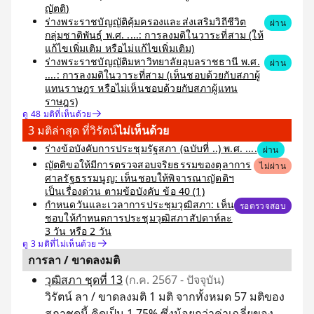
ญัตติ)
ร่างพระราชบัญญัติคุ้มครองและส่งเสริมวิถีชีวิต
ผ่าน
กลุ่มชาติพันธุ์ พ.ศ. ....: การลงมติในวาระที่สาม (ให้
แก้ไขเพิ่มเติม หรือไม่แก้ไขเพิ่มเติม)
ร่างพระราชบัญญัติมหาวิทยาลัยอุบลราชธานี พ.ศ.
ผ่าน
....: การลงมติในวาระที่สาม (เห็นชอบด้วยกับสภาผู้
แทนราษฎร หรือไม่เห็นชอบด้วยกับสภาผู้แทน
ราษฎร)
ดู 48 มติที่เห็นด้วย
3 มติล่าสุด ที่วิรัตน์
ไม่เห็นด้วย
ร่างข้อบังคับการประชุมรัฐสภา (ฉบับที่ ..) พ.ศ. ....
ผ่าน
ญัตติขอให้มีการตรวจสอบจริยธรรมของตุลาการ
ไม่ผ่าน
ศาลรัฐธรรมนูญ: เห็นชอบให้พิจารณาญัตติฯ
เป็นเรื่องด่วน ตามข้อบังคับ ข้อ 40 (1)
กำหนดวันและเวลาการประชุมวุฒิสภา: เห็น
รอตรวจสอบ
ชอบให้กำหนดการประชุมวุฒิสภาสัปดาห์ละ
3 วัน หรือ 2 วัน
ดู 3 มติที่ไม่เห็นด้วย
การลา / ขาดลงมติ
วุฒิสภา ชุดที่ 13
(ก.ค. 2567 - ปัจจุบัน)
วิรัตน์ ลา / ขาดลงมติ 1 มติ จากทั้งหมด 57 มติของ
สภาชุดนี้ คิดเป็น 1.75% ซึ่งน้อยกว่าค่าเฉลี่ยของ