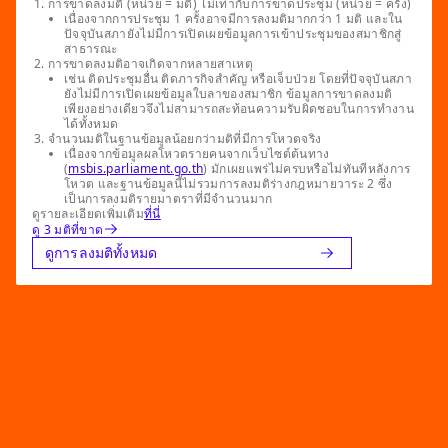
การขาดลงมติ (หน่วย = มติ) ไม่เท่ากับการขาดประชุม (หน่วย = ครั้ง)
เนื่องจากการประชุม 1 ครั้งอาจมีการลงมติมากกว่า 1 มติ และใน
ปัจจุบันสภายังไม่มีการเปิดเผยข้อมูลการเข้าประชุมของสมาชิกสู่
สาธารณะ
การขาดลงมติอาจเกิดจากหลายสาเหตุ
เช่น ติดประชุมอื่น ติดภารกิจสำคัญ หรือเจ็บป่วย โดยที่ปัจจุบันสภา
ยังไม่มีการเปิดเผยข้อมูลใบลาของสมาชิก ข้อมูลการขาดลงมติ
เพียงอย่างเดียวจึงไม่สามารถสะท้อนความรับผิดชอบในการทำงาน
ได้ทั้งหมด
จำนวนมติในฐานข้อมูลน้อยกว่ามติที่มีการโหวตจริง
เนื่องจากข้อมูลผลโหวตรายคนจากเว็บไซต์ต้นทาง
(
msbis.parliament.go.th
) มักเผยแพร่ไม่ครบหรือไม่ทันทีหลังการ
โหวต และฐานข้อมูลนี้ไม่รวมการลงมติร่างกฎหมายวาระ 2 ซึ่ง
เป็นการลงมติรายมาตราที่มีจำนวนมาก
ดูรายละเอียดเพิ่มเติม
ที่นี่
ดู 3 มติที่ขาด
ดูการลงมติทั้งหมด