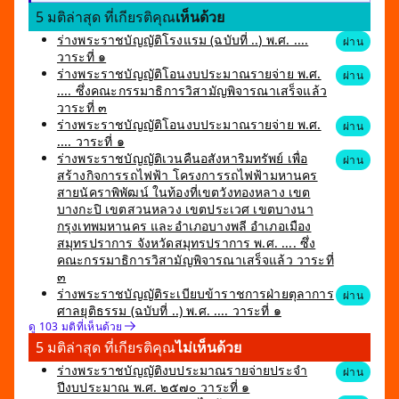
5 มติล่าสุด ที่เกียรติคุณ
เห็นด้วย
ร่างพระราชบัญญัติโรงแรม (ฉบับที่ ..) พ.ศ. ....
ผ่าน
วาระที่ ๑
ร่างพระราชบัญญัติโอนงบประมาณรายจ่าย พ.ศ.
ผ่าน
.... ซึ่งคณะกรรมาธิการวิสามัญพิจารณาเสร็จแล้ว
วาระที่ ๓
ร่างพระราชบัญญัติโอนงบประมาณรายจ่าย พ.ศ.
ผ่าน
.... วาระที่ ๑
ร่างพระราชบัญญัติเวนคืนอสังหาริมทรัพย์ เพื่อ
ผ่าน
สร้างกิจการรถไฟฟ้า โครงการรถไฟฟ้ามหานคร
สายนัคราพิพัฒน์ ในท้องที่เขตวังทองหลาง เขต
บางกะปิ เขตสวนหลวง เขตประเวศ เขตบางนา
กรุงเทพมหานคร และอำเภอบางพลี อำเภอเมือง
สมุทรปราการ จังหวัดสมุทรปราการ พ.ศ. .... ซึ่ง
คณะกรรมาธิการวิสามัญพิจารณาเสร็จแล้ว วาระที่
๓
ร่างพระราชบัญญัติระเบียบข้าราชการฝ่ายตุลาการ
ผ่าน
ศาลยุติธรรม (ฉบับที่ ..) พ.ศ. .... วาระที่ ๑
ดู 103 มติที่เห็นด้วย
5 มติล่าสุด ที่เกียรติคุณ
ไม่เห็นด้วย
ร่างพระราชบัญญัติงบประมาณรายจ่ายประจำ
ผ่าน
ปีงบประมาณ พ.ศ. ๒๕๗๐ วาระที่ ๑