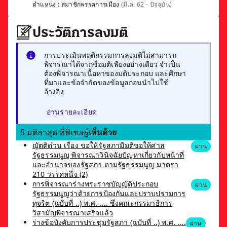
ตำแหน่ง :
สมาชิกพรรคการเมือง
(มี.ค. 62 - ปัจจุบัน)
ประวัติการลงมติ
การประเมินพฤติกรรมการลงมติไม่สามารถ
พิจารณาได้จากชื่อมติเพียงอย่างเดียว จำเป็น
ต้องพิจารณาเนื้อหาของมติประกอบ และศึกษา
ที่มาและข้อจำกัดของข้อมูลก่อนนำไปใช้
อ้างอิง
อ่านรายละเอียด
5 มติล่าสุด ที่พิเชษฐ์
เห็นด้วย
ญัตติด่วน เรื่อง ขอให้รัฐสภามีมติขอให้ศาล
ผ่าน
รัฐธรรมนูญ พิจารณาวินิจฉัยปัญหาเกี่ยวกับหน้าที่
และอำนาจของรัฐสภา ตามรัฐธรรมนูญ มาตรา
210 วรรคหนึ่ง (2)
การพิจารณาร่างพระราชบัญญัติประกอบ
ผ่าน
รัฐธรรมนูญว่าด้วยการป้องกันและปราบปรามการ
ทุจริต (ฉบับที่ ..) พ.ศ. .... ซึ่งคณะกรรมาธิการ
วิสามัญพิจารณาเสร็จแล้ว
ร่างข้อบังคับการประชุมรัฐสภา (ฉบับที่ ..) พ.ศ. ....
ผ่าน