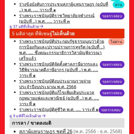
ร่างข้อบังคับการประชุมสภาผู้แทนราษฎร (ฉบับที่
ผ่าน
..) พ.ศ. .... วาระที่ ๑
ร่างพระราชบัญญัติราชวิทยาลัยจุฬาภรณ์
รอตรวจสอบ
(ฉบับที่ ..) พ.ศ. .... วาระที่ ๓
ดู 37 มติที่เห็นด้วย
5 มติล่าสุด ที่พิเชษฐ์
ไม่เห็นด้วย
ร่างพระราชบัญญัติประกอบรัฐธรรมนูญว่าด้วย
ไม่ผ่าน
การป้องกันและปราบปรามการทุจริต (ฉบับที่ ..)
พ.ศ. .... ซึ่งคณะกรรมาธิการวิสามัญพิจารณา
เสร็จแล้ว
ร่างพระราชบัญญัติจัดตั้งศาลภาษีอากรและ
รอตรวจสอบ
วิธีพิจารณาคดีภาษีอากร (ฉบับที่ ..) พ.ศ. ....
วาระที่ ๑
ร่างพระราชบัญญัติงบประมาณรายจ่าย
รอตรวจสอบ
ประจำปีงบประมาณ พ.ศ. 2566
ร่างพระราชบัญญัติแก้ไขเพิ่มเติมประมวล
รอตรวจสอบ
กฎหมายแพ่งและพาณิชย์ (ฉบับที่ ..) พ.ศ. ....
วาระที่ ๑
ร่างพระราชบัญญัติคู่ชีวิต พ.ศ. .... วาระที่ ๑
รอตรวจสอบ
ดู 9 มติที่ไม่เห็นด้วย
การลา / ขาดลงมติ
สภาผู้แทนราษฎร ชุดที่ 26
(พ.ค. 2566 - ธ.ค. 2568)