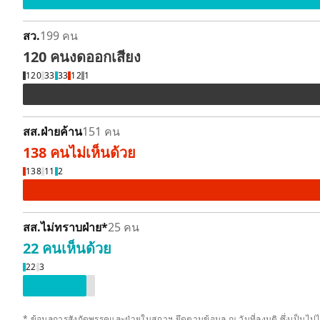
สว.
199 คน
120 คน
งดออกเสียง
งดออกเสียง 120 คน
120
33
33
12
1
สส.ฝ่ายค้าน
151 คน
138 คน
ไม่เห็นด้วย
ไม่เห็นด้วย 138 คน
138
11
2
รายละเอียด
สส.ไม่ทราบฝ่าย
*
25 คน
22 คน
เห็นด้วย
เห็นด้วย 22 คน
ลา / ขาดลงมติ 3 คน
22
3
* ข้อมูลการสังกัดพรรคและฝ่ายในสภาฯ ยึดตามข้อมูล ณ วันที่ลงมติ ซึ่งเป็นไป