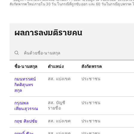
สังกัดพรรคใหม่ภายใน 30 วัน ในกรณีที่ถูกขับออก และ 60 วันในกรณียุบพรรค ไ
ผลการลงมติรายคน
ชื่อ-นามสกุล
ตำแหน่ง
สังกัดพรรค
สส. แบ่งเขต
ประชาชน
กมนทรรศน์
กิตติสุนทร
สกุล
สส. บัญชี
ประชาชน
กรุณพล
รายชื่อ
เทียนสุวรรณ
สส. แบ่งเขต
ประชาชน
กฤช ศิลปชัย
สส. แบ่งเขต
ประชาชน
กฤษฎิ์ ชีวะ