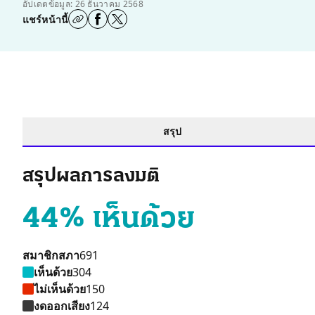
อัปเดตข้อมูล: 26 ธันวาคม 2568
แชร์หน้านี้
สรุป
สรุปผลการลงมติ
44% เห็นด้วย
สมาชิกสภา
691
เห็นด้วย
304
ไม่เห็นด้วย
150
งดออกเสียง
124