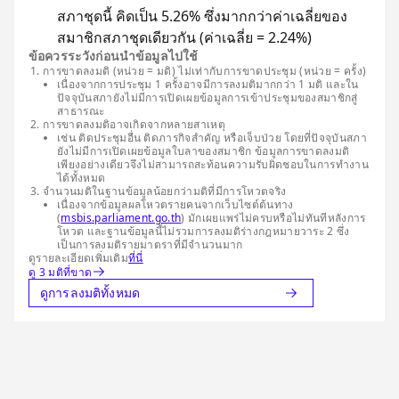
สภาชุดนี้ คิดเป็น 5.26% ซึ่งมากกว่าค่าเฉลี่ยของ
สมาชิกสภาชุดเดียวกัน (ค่าเฉลี่ย = 2.24%)
ข้อควรระวังก่อนนำข้อมูลไปใช้
การขาดลงมติ (หน่วย = มติ) ไม่เท่ากับการขาดประชุม (หน่วย = ครั้ง)
เนื่องจากการประชุม 1 ครั้งอาจมีการลงมติมากกว่า 1 มติ และใน
ปัจจุบันสภายังไม่มีการเปิดเผยข้อมูลการเข้าประชุมของสมาชิกสู่
สาธารณะ
การขาดลงมติอาจเกิดจากหลายสาเหตุ
เช่น ติดประชุมอื่น ติดภารกิจสำคัญ หรือเจ็บป่วย โดยที่ปัจจุบันสภา
ยังไม่มีการเปิดเผยข้อมูลใบลาของสมาชิก ข้อมูลการขาดลงมติ
เพียงอย่างเดียวจึงไม่สามารถสะท้อนความรับผิดชอบในการทำงาน
ได้ทั้งหมด
จำนวนมติในฐานข้อมูลน้อยกว่ามติที่มีการโหวตจริง
เนื่องจากข้อมูลผลโหวตรายคนจากเว็บไซต์ต้นทาง
(
msbis.parliament.go.th
) มักเผยแพร่ไม่ครบหรือไม่ทันทีหลังการ
โหวต และฐานข้อมูลนี้ไม่รวมการลงมติร่างกฎหมายวาระ 2 ซึ่ง
เป็นการลงมติรายมาตราที่มีจำนวนมาก
ดูรายละเอียดเพิ่มเติม
ที่นี่
ดู 3 มติที่ขาด
ดูการลงมติทั้งหมด