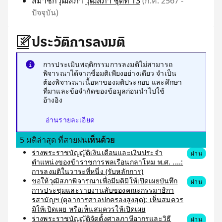
สมาชิกวุฒิสภา
วุฒิสภา ชุดที่ 13
(ก.ค. 2567 -
ปัจจุบัน)
ประวัติการลงมติ
การประเมินพฤติกรรมการลงมติไม่สามารถ
พิจารณาได้จากชื่อมติเพียงอย่างเดียว จำเป็น
ต้องพิจารณาเนื้อหาของมติประกอบ และศึกษา
ที่มาและข้อจำกัดของข้อมูลก่อนนำไปใช้
อ้างอิง
อ่านรายละเอียด
5 มติล่าสุด ที่สายฝน
เห็นด้วย
ร่างพระราชบัญญัติเงินเดือนและเงินประจำ
ผ่าน
ตำแหน่งของข้าราชการพลเรือนกลาโหม พ.ศ. ....:
การลงมติในวาระที่หนึ่ง (รับหลักการ)
ขอให้วุฒิสภาพิจารณาเพื่อมีมติมิให้เปิดเผยบันทึก
ผ่าน
การประชุมและรายงานลับของคณะกรรมาธิกา
รสามัญฯ (ตุลาการศาลปกครองสูงสุด): เห็นสมควร
มิให้เปิดเผย หรือเห็นสมควรให้เปิดเผย
ร่างพระราชบัญญัติจัดตั้งศาลภาษีอากรและวิธี
ผ่าน