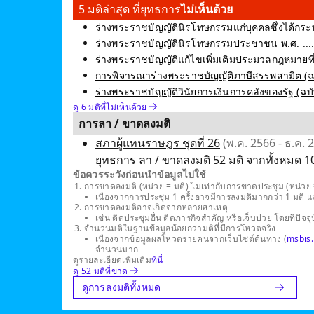
5 มติล่าสุด ที่ยุทธการ
ไม่เห็นด้วย
ร่างพระราชบัญญัตินิรโทษกรรมแก่บุคคลซึ่งได้กระท
ร่างพระราชบัญญัตินิรโทษกรรมประชาชน พ.ศ. .... ซ
ร่างพระราชบัญญัติแก้ไขเพิ่มเติมประมวลกฎหมายที่ดิน 
การพิจารณาร่างพระราชบัญญัติภาษีสรรพสามิต (ฉบับที
ร่างพระราชบัญญัติวินัยการเงินการคลังของรัฐ (ฉบับที่
ดู 6 มติที่ไม่เห็นด้วย
การลา / ขาดลงมติ
สภาผู้แทนราษฎร ชุดที่ 26
(พ.ค. 2566 - ธ.ค. 
ยุทธการ ลา / ขาดลงมติ 52 มติ จากทั้งหมด 107
ข้อควรระวังก่อนนำข้อมูลไปใช้
การขาดลงมติ (หน่วย = มติ) ไม่เท่ากับการขาดประชุม (หน่วย =
เนื่องจากการประชุม 1 ครั้งอาจมีการลงมติมากกว่า 1 มติ 
การขาดลงมติอาจเกิดจากหลายสาเหตุ
เช่น ติดประชุมอื่น ติดภารกิจสำคัญ หรือเจ็บป่วย โดยที่
จำนวนมติในฐานข้อมูลน้อยกว่ามติที่มีการโหวตจริง
เนื่องจากข้อมูลผลโหวตรายคนจากเว็บไซต์ต้นทาง (
msbis.
จำนวนมาก
ดูรายละเอียดเพิ่มเติม
ที่นี่
ดู 52 มติที่ขาด
ดูการลงมติทั้งหมด