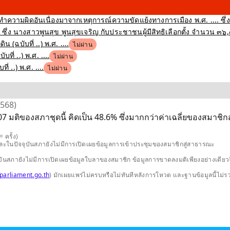
ำความผิดอันเนื่องมาจากเหตุการณ์ความขัดแย้งทางการเมือง พ.ศ. .... ซึ่
ึ่ง นางสาวพูนสุข พูนสุขเจริญ กับประชาชนผู้มีสิทธิเลือกตั้ง จำนวน ๓๖
(ฉบับที่ ..) พ.ศ. ....
ไม่ผ่าน
่ ..) พ.ศ. ....
ไม่ผ่าน
 ..) พ.ศ. ....
ไม่ผ่าน
2568)
 มติของสภาชุดนี้ คิดเป็น 48.6% ซึ่งมากกว่าค่าเฉลี่ยของสมาชิกส
 ครั้ง)
และในปัจจุบันสภายังไม่มีการเปิดเผยข้อมูลการเข้าประชุมของสมาชิกสู่สาธารณะ
ปัจจุบันสภายังไม่มีการเปิดเผยข้อมูลใบลาของสมาชิก ข้อมูลการขาดลงมติเพียงอย่างเ
parliament.go.th
) มักเผยแพร่ไม่ครบหรือไม่ทันทีหลังการโหวต และฐานข้อมูลนี้ไม่