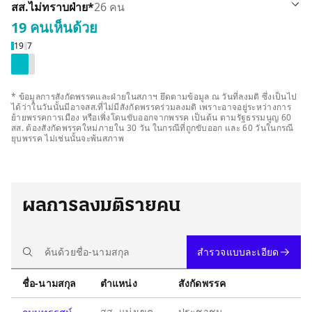
รายละเอียด
สส.ไม่ทราบฝ่าย
*
26 คน
19 คน
เห็นด้วย
 / ขาดลงมติ 7 คน
็นด้วย 19 คน
19
7
* ข้อมูลการสังกัดพรรคและฝ่ายในสภาฯ ยึดตามข้อมูล ณ วันที่ลงมติ ซึ่งเป็นไป
ได้ว่าในวันนั้นมีอาจสส.ที่ไม่มีสังกัดพรรคร่วมลงมติ เพราะอาจอยู่ระหว่างการ
ย้ายพรรคการเมือง หรือเพิ่งโดนขับออกจากพรรค เป็นต้น ตามรัฐธรรมนูญ 60
สส. ต้องสังกัดพรรคใหม่ภายใน 30 วัน ในกรณีที่ถูกขับออก และ 60 วันในกรณี
ยุบพรรค ไม่เช่นนั้นจะพ้นสภาพ
ผลการลงมติรายคน
สำรวจแบบละเอียด
ชื่อ-นามสกุล
ตำแหน่ง
สังกัดพรรค
สส. แบ่งเขต
ประชาชน