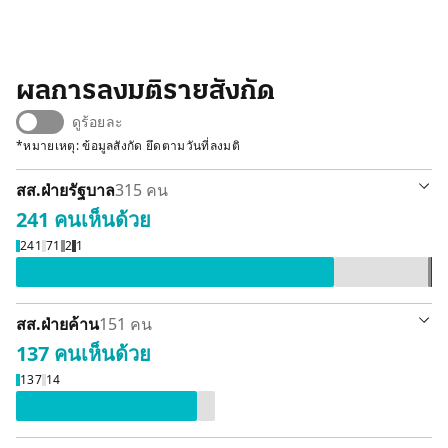
ผลการลงมติรายสังกัด
ดูร้อยละ
*หมายเหตุ: ข้อมูลสังกัด ยึดตามวันที่ลงมติ
สส.ฝ่ายรัฐบาล
315 คน
241 คน
เห็นด้วย
เห็นด้วย 241 คน
ลา / ขาดลงมติ 71 ค
ไม่ลงคะแนนเส
งดออกเสีย
241
71
2
1
สส.ฝ่ายค้าน
151 คน
137 คน
เห็นด้วย
เห็นด้วย 137 คน
ลา / ขาดลงมติ 14 คน
137
14